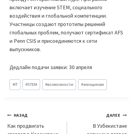
включает изучение STEM, социального
воздействия и глобальной компетенции.
Участницы создают прототипы решений
глобальных проблем, получают сертификат AFS
и Penn CSIS и присоединяются к сети
выпускников.
Дедлайн подачи заявки: 30 апреля
Метки
#
IT
#
STEM
#
возможности
#
женщинам
записи:
Навигация
НАЗАД
ДАЛЕЕ
по
Как продвигать
В Узбекистане