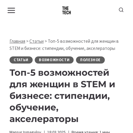
Перейти
к
содержимому
Главная
>
Статьи
>
Топ-5 возможностей для женщин в
STEM и бизнесе: стипендии, обучение, акселераторы
СТАТЬИ
ВОЗМОЖНОСТИ
ПОЛЕЗНОЕ
Топ-5 возможностей
для женщин в STEM и
бизнесе: стипендии,
обучение,
акселераторы
Mansur Ismagulov
18.03.2025
Время чтения:
1
мин