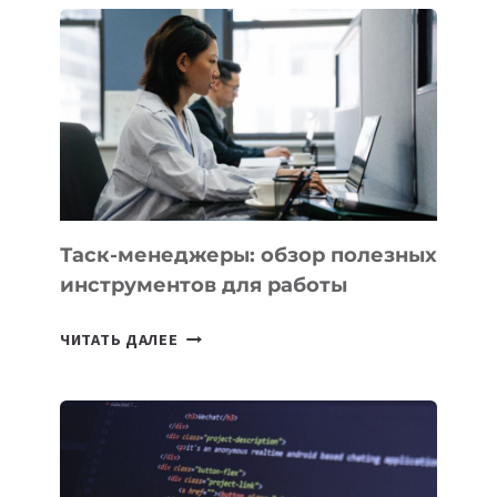
БИЗНЕСА:
КАКИЕ
3
ЗАДАЧИ
ЕМУ
МОЖНО
ПОРУЧИТЬ
УЖЕ
СЕГОДНЯ
Таск-менеджеры: обзор полезных
инструментов для работы
ТАСК-
ЧИТАТЬ ДАЛЕЕ
МЕНЕДЖЕРЫ:
ОБЗОР
ПОЛЕЗНЫХ
ИНСТРУМЕНТОВ
ДЛЯ