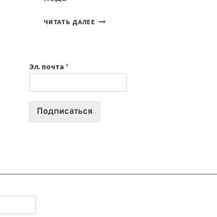
7
ЧИТАТЬ ДАЛЕЕ
ПРИЛОЖЕНИЙ
ДЛЯ
ВАЙБКОДИНГА,
Эл. почта
*
КОТОРЫЕ
ПОМОГАЮТ
СОЗДАВАТЬ
ПРОДУКТЫ
Подписаться
БЕЗ
СЛОЖНОГО
КОДА