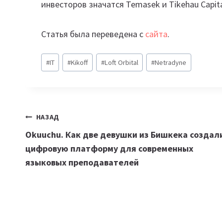
инвесторов значатся Temasek и Tikehau Capita
Статья была переведена с
сайта
.
Метки
#
IT
#
Kikoff
#
Loft Orbital
#
Netradyne
записи:
Навигация
НАЗАД
Okuuchu. Как две девушки из Бишкека создал
по
цифровую платформу для современных
записям
языковых преподавателей