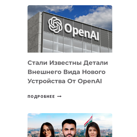
ОПРЕДЕЛЕНЫ
ПРИОРИТЕТНЫЕ
ЗАДАЧИ
ПО
РАЗВИТИЮ
ЭКОСИСТЕМЫ
ИСКУССТВЕННОГО
ИНТЕЛЛЕКТА
Стали Известны Детали
Внешнего Вида Нового
Устройства От OpenAI
СТАЛИ
ПОДРОБНЕЕ
ИЗВЕСТНЫ
ДЕТАЛИ
ВНЕШНЕГО
ВИДА
НОВОГО