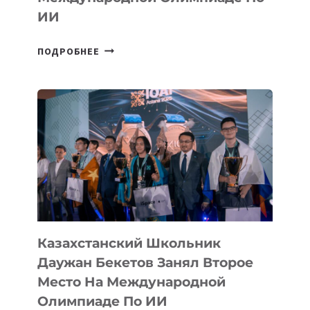
ИИ
СБОРНАЯ
ПОДРОБНЕЕ
ТАДЖИКИСТАНА
ВПЕРВЫЕ
В
ИСТОРИИ
ЗАВОЕВАЛА
МЕДАЛЬ
НА
МЕЖДУНАРОДНОЙ
ОЛИМПИАДЕ
ПО
ИИ
Казахстанский Школьник
Даужан Бекетов Занял Второе
Место На Международной
Олимпиаде По ИИ