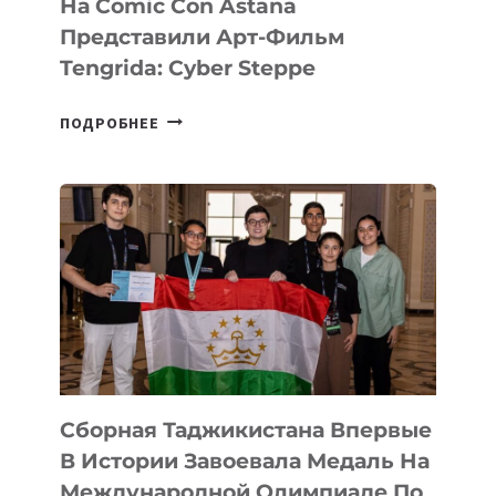
На Comic Con Astana
Представили Арт-Фильм
Tengrida: Cyber Steppe
НА
ПОДРОБНЕЕ
COMIC
CON
ASTANA
ПРЕДСТАВИЛИ
АРТ-
ФИЛЬМ
TENGRIDA:
CYBER
STEPPE
Сборная Таджикистана Впервые
В Истории Завоевала Медаль На
Международной Олимпиаде По