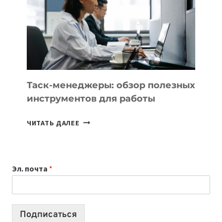
3
ЗАДАЧИ
ЕМУ
МОЖНО
ПОРУЧИТЬ
УЖЕ
СЕГОДНЯ
Таск-менеджеры: обзор полезных
инструментов для работы
ТАСК-
ЧИТАТЬ ДАЛЕЕ
МЕНЕДЖЕРЫ:
ОБЗОР
ПОЛЕЗНЫХ
Эл. почта
*
ИНСТРУМЕНТОВ
ДЛЯ
РАБОТЫ
Подписаться