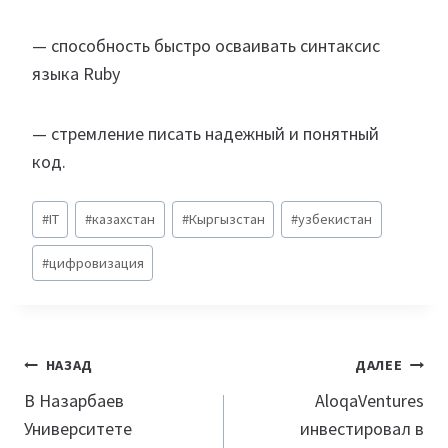
— способность быстро осваивать синтаксис
языка Ruby
— стремление писать надежный и понятный
код.
Метки
#
IT
#
казахстан
#
Кыргызстан
#
узбекистан
записи:
#
цифровизация
Навигация
НАЗАД
ДАЛЕЕ
по
В Назарбаев
AloqaVentures
Университете
инвестировал в
записям