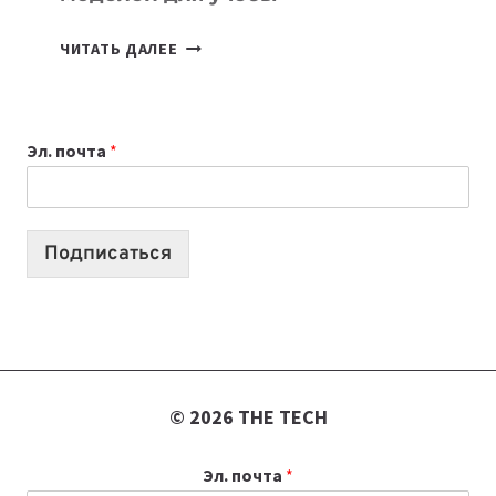
КАКОЙ
ЧИТАТЬ ДАЛЕЕ
НОУТБУК
ВЫБРАТЬ
К
Эл. почта
*
УЧЕБНОМУ
ГОДУ
2026:
10
Подписаться
ЛУЧШИХ
МОДЕЛЕЙ
ДЛЯ
УЧЕБЫ
© 2026 THE TECH
Эл. почта
*