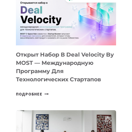
КАК
AI
YOUTH
CAMP
ДАЛ
30
ПОДРОСТКАМ
БИЛЕТ
Открыт Набор В Deal Velocity By
В
MOST — Международную
IT-
Программу Для
ПРЕДПРИНИМАТЕЛЬСТВО
Технологических Стартапов
ОТКРЫТ
ПОДРОБНЕЕ
НАБОР
В
DEAL
VELOCITY
BY