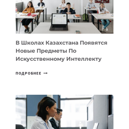
MOST
—
МЕЖДУНАРОДНУЮ
ПРОГРАММУ
ДЛЯ
ТЕХНОЛОГИЧЕСКИХ
В Школах Казахстана Появятся
СТАРТАПОВ
Новые Предметы По
Искусственному Интеллекту
В
ПОДРОБНЕЕ
ШКОЛАХ
КАЗАХСТАНА
ПОЯВЯТСЯ
НОВЫЕ
ПРЕДМЕТЫ
ПО
ИСКУССТВЕННОМУ