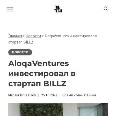
Перейти
к
содержимому
Главная
>
Новости
>
AloqaVentures инвестировал в
стартап BILLZ
НОВОСТИ
AloqaVentures
инвестировал в
стартап BILLZ
Mansur Ismagulov
25.10.2023
Время чтения:
1
мин