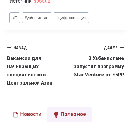
Источник:
spot.uz
Метки
#
IT
#
узбекистан
#
цифровизация
записи:
Навигация
НАЗАД
ДАЛЕЕ
по
Вакансии для
В Узбекистане
начинающих
запустят программу
записям
специалистов в
Star Venture от ЕБРР
Центральной Азии
Новости
Полезное