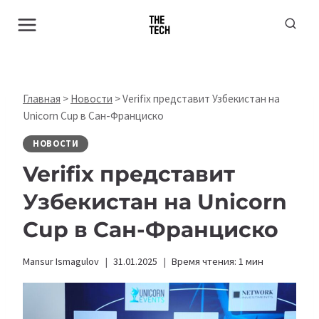
Перейти
к
содержимому
Главная
>
Новости
>
Verifix представит Узбекистан на
Unicorn Cup в Сан-Франциско
НОВОСТИ
Verifix представит
Узбекистан на Unicorn
Cup в Сан-Франциско
Mansur Ismagulov
31.01.2025
Время чтения:
1
мин