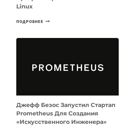
Linux
META
ПОДРОБНЕЕ
ВЫПУСТИЛА
ИИ-
АГЕНТА
MUSE
CODE
ДЛЯ
ПРОГРАММИРОВАНИЯ
НА
MACOS
И
LINUX
Джефф Безос Запустил Стартап
Prometheus Для Создания
«искусственного Инженера»