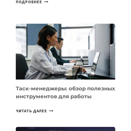
ДЖЕФФ
ПОДРОБНЕЕ
БЕЗОС
ЗАПУСТИЛ
СТАРТАП
PROMETHEUS
ДЛЯ
СОЗДАНИЯ
«ИСКУССТВЕННОГО
ИНЖЕНЕРА»
Таск-менеджеры: обзор полезных
инструментов для работы
ТАСК-
ЧИТАТЬ ДАЛЕЕ
МЕНЕДЖЕРЫ:
ОБЗОР