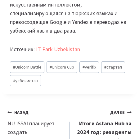
искусственным интеллектом,
специализирующаяся на тюркских языках и
превосходящая Google и Yandex в переводах на
узбекский язык в два раза.
Источник:
IT Park Uzbekistan
Метки
#
Unicorn Battle
#
Unicorn Cup
#
Verifix
#
стартап
записи:
#
узбекистан
Навигация
НАЗАД
ДАЛЕЕ
по
NU ISSAI планирует
Итоги Astana Hub за
создать
2024 год: резиденты
записям