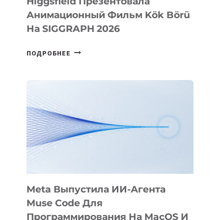
Higgsfield Презентовала
Анимационный Фильм Kök Börü
На SIGGRAPH 2026
HIGGSFIELD
ПОДРОБНЕЕ
ПРЕЗЕНТОВАЛА
АНИМАЦИОННЫЙ
ФИЛЬМ
KÖK
BÖRÜ
НА
SIGGRAPH
2026
Meta Выпустила ИИ-Агента
Muse Code Для
Программирования На MacOS И