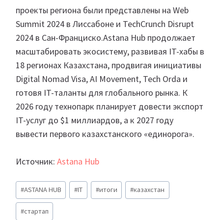
проекты региона были представлены на Web
Summit 2024 в Лиссабоне и TechCrunch Disrupt
2024 в Сан-Франциско.Astana Hub продолжает
масштабировать экосистему, развивая IT-хабы в
18 регионах Казахстана, продвигая инициативы
Digital Nomad Visa, AI Movement, Tech Orda и
готовя IT-таланты для глобального рынка. К
2026 году технопарк планирует довести экспорт
IT-услуг до $1 миллиардов, а к 2027 году
вывести первого казахстанского «единорога».
Источник:
Astana Hub
Метки
#
ASTANA HUB
#
IT
#
итоги
#
казахстан
записи:
#
стартап