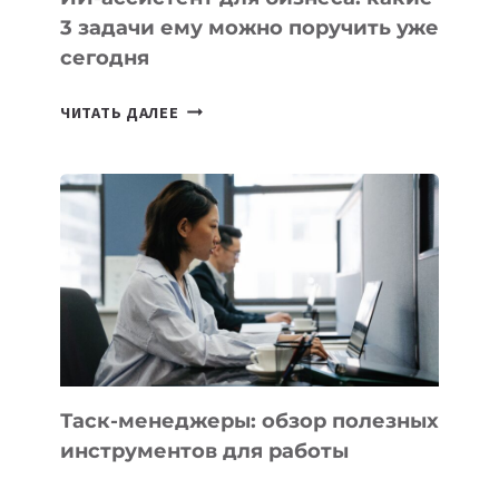
3 задачи ему можно поручить уже
сегодня
ИИ-
ЧИТАТЬ ДАЛЕЕ
АССИСТЕНТ
ДЛЯ
БИЗНЕСА:
КАКИЕ
3
ЗАДАЧИ
ЕМУ
МОЖНО
ПОРУЧИТЬ
УЖЕ
СЕГОДНЯ
Таск-менеджеры: обзор полезных
инструментов для работы