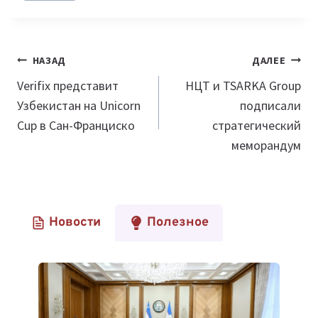
Навигация
НАЗАД
ДАЛЕЕ
по
Verifix представит
НЦТ и TSARKA Group
Узбекистан на Unicorn
подписали
записям
Cup в Сан-Франциско
стратегический
меморандум
Новости
Полезное