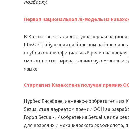
подборку.
Первая национальная AI-модель на казахск
В Казахстане стала доступна первая национ
IrbisGPT, обученная на большом наборе данн
опубликовали официальный релиз на популяр
сможет протестировать языковую модель и сд
языке.
Стартап из Kазахстана получил премию О
Нурбек Енсебаев, инженер-изобретатель из К
Sezual стал лауреатом премии ООН за разра
Город Sezual». Изобретения Sezual в виде ре
для незрячих и механического экзоскелета, 