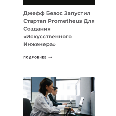
НА
MACOS
Джефф Безос Запустил
И
LINUX
Стартап Prometheus Для
Создания
«искусственного
Инженера»
ДЖЕФФ
ПОДРОБНЕЕ
БЕЗОС
ЗАПУСТИЛ
СТАРТАП
PROMETHEUS
ДЛЯ
СОЗДАНИЯ
«ИСКУССТВЕННОГО
ИНЖЕНЕРА»