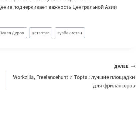
ещение подчеркивает важность Центральной Азии
Павел Дуров
#
стартап
#
узбекистан
ДАЛЕЕ
в
Workzilla, Freelancehunt и Toptal: лучшие площадки
для фрилансеров