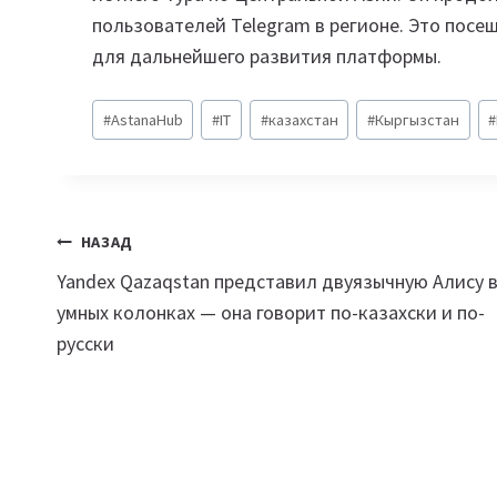
пользователей Telegram в регионе. Это пос
для дальнейшего развития платформы.
Метки
#
AstanaHub
#
IT
#
казахстан
#
Кыргызстан
#
записи:
Навигация
НАЗАД
Yandex Qazaqstan представил двуязычную Алису 
по
умных колонках — она говорит по-казахски и по-
записям
русски