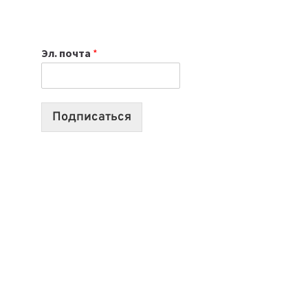
НОУТБУК
ВЫБРАТЬ
К
Эл. почта
*
УЧЕБНОМУ
ГОДУ
2026:
10
Подписаться
ЛУЧШИХ
МОДЕЛЕЙ
ДЛЯ
УЧЕБЫ