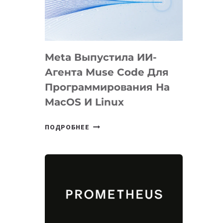
НА
SIGGRAPH
2026
Meta Выпустила ИИ-
Агента Muse Code Для
Программирования На
MacOS И Linux
META
ПОДРОБНЕЕ
ВЫПУСТИЛА
ИИ-
АГЕНТА
MUSE
CODE
ДЛЯ
ПРОГРАММИРОВАНИЯ