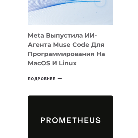
НА
SIGGRAPH
2026
Meta Выпустила ИИ-
Агента Muse Code Для
Программирования На
MacOS И Linux
META
ПОДРОБНЕЕ
ВЫПУСТИЛА
ИИ-
АГЕНТА
MUSE
CODE
ДЛЯ
ПРОГРАММИРОВАНИЯ