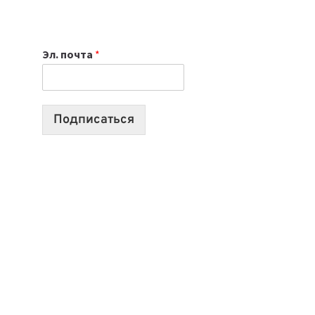
НОУТБУК
ВЫБРАТЬ
К
Эл. почта
*
УЧЕБНОМУ
ГОДУ
2026:
10
Подписаться
ЛУЧШИХ
МОДЕЛЕЙ
ДЛЯ
УЧЕБЫ