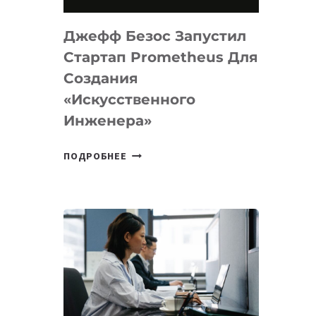
НА
MACOS
Джефф Безос Запустил
И
LINUX
Стартап Prometheus Для
Создания
«искусственного
Инженера»
ДЖЕФФ
ПОДРОБНЕЕ
БЕЗОС
ЗАПУСТИЛ
СТАРТАП
PROMETHEUS
ДЛЯ
СОЗДАНИЯ
«ИСКУССТВЕННОГО
ИНЖЕНЕРА»