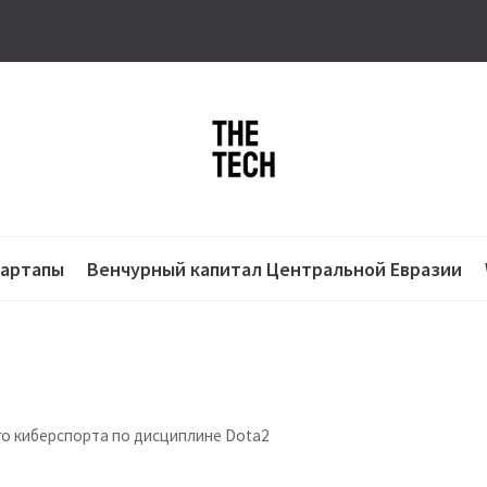
тартапы
Венчурный капитал Центральной Евразии
о киберспорта по дисциплине Dota2