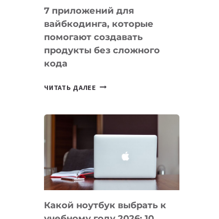
7 приложений для
вайбкодинга, которые
помогают создавать
продукты без сложного
кода
7
ЧИТАТЬ ДАЛЕЕ
ПРИЛОЖЕНИЙ
ДЛЯ
ВАЙБКОДИНГА,
КОТОРЫЕ
ПОМОГАЮТ
СОЗДАВАТЬ
ПРОДУКТЫ
БЕЗ
СЛОЖНОГО
Какой ноутбук выбрать к
КОДА
учебному году 2026: 10