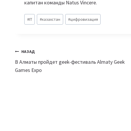
капитан команды Natus Vincere.
Метки
#
IT
#
казахстан
#
цифровизация
записи:
Навигация
НАЗАД
В Алматы пройдет geek-фестиваль Almaty Geek
по
Games Expo
записям