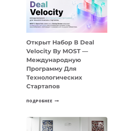
AI
YOUTH
CAMP
ДАЛ
30
Открыт Набор В Deal
ПОДРОСТКАМ
БИЛЕТ
Velocity By MOST —
В
Международную
IT-
Программу Для
ПРЕДПРИНИМАТЕЛЬСТВО
Технологических
Стартапов
ОТКРЫТ
ПОДРОБНЕЕ
НАБОР
В
DEAL
VELOCITY