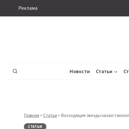
Перейти
Реклама
к
содержимому
Новости
Статьи
С
Главная
>
Статьи
>
Восходящие звезды казахстанског
СТАТЬИ