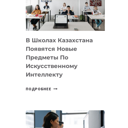
BY
MOST
—
МЕЖДУНАРОДНУЮ
ПРОГРАММУ
В Школах Казахстана
ДЛЯ
ТЕХНОЛОГИЧЕСКИХ
Появятся Новые
СТАРТАПОВ
Предметы По
Искусственному
Интеллекту
В
ПОДРОБНЕЕ
ШКОЛАХ
КАЗАХСТАНА
ПОЯВЯТСЯ
НОВЫЕ
ПРЕДМЕТЫ