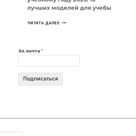
лучших моделей для учебы
КАКОЙ
ЧИТАТЬ ДАЛЕЕ
НОУТБУК
ВЫБРАТЬ
К
Эл. почта
*
УЧЕБНОМУ
ГОДУ
2026:
10
Подписаться
ЛУЧШИХ
МОДЕЛЕЙ
ДЛЯ
УЧЕБЫ