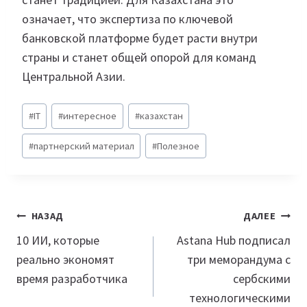
означает, что экспертиза по ключевой
банковской платформе будет расти внутри
страны и станет общей опорой для команд
Центральной Азии.
Метки
#
IT
#
интересное
#
казахстан
записи:
#
партнерский материал
#
Полезное
Навигация
НАЗАД
ДАЛЕЕ
по
10 ИИ, которые
Astana Hub подписал
реально экономят
три меморандума с
записям
время разработчика
сербскими
технологическими