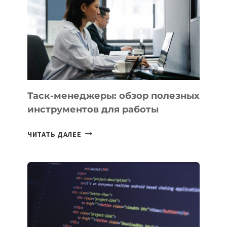
КАКИЕ
3
ЗАДАЧИ
ЕМУ
МОЖНО
ПОРУЧИТЬ
УЖЕ
СЕГОДНЯ
Таск-менеджеры: обзор полезных
инструментов для работы
ТАСК-
ЧИТАТЬ ДАЛЕЕ
МЕНЕДЖЕРЫ:
ОБЗОР
ПОЛЕЗНЫХ
ИНСТРУМЕНТОВ
ДЛЯ
РАБОТЫ