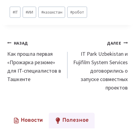
Метки
#
IT
#
ИИ
#
казахстан
#
робот
записи:
Навигация
НАЗАД
ДАЛЕЕ
по
Как прошла первая
IT Park Uzbekistan и
«Прожарка резюме»
Fujifilm System Services
записям
для IT-специалистов в
договорились о
Ташкенте
запуске совместных
проектов
Новости
Полезное