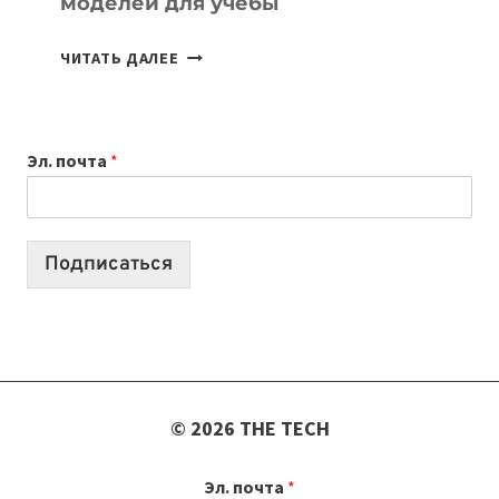
моделей для учебы
КАКОЙ
ЧИТАТЬ ДАЛЕЕ
НОУТБУК
ВЫБРАТЬ
К
Эл. почта
*
УЧЕБНОМУ
ГОДУ
2026:
10
Подписаться
ЛУЧШИХ
МОДЕЛЕЙ
ДЛЯ
УЧЕБЫ
© 2026 THE TECH
Эл. почта
*