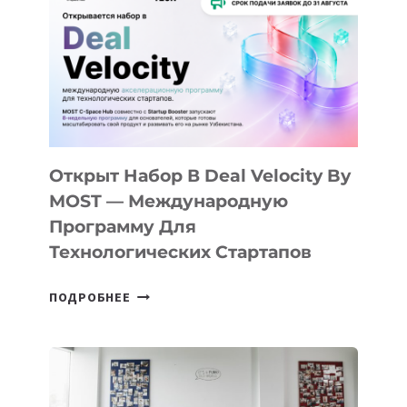
КАК
AI
YOUTH
CAMP
ДАЛ
30
ПОДРОСТКАМ
БИЛЕТ
Открыт Набор В Deal Velocity By
В
MOST — Международную
IT-
Программу Для
ПРЕДПРИНИМАТЕЛЬСТВО
Технологических Стартапов
ОТКРЫТ
ПОДРОБНЕЕ
НАБОР
В
DEAL
VELOCITY
BY