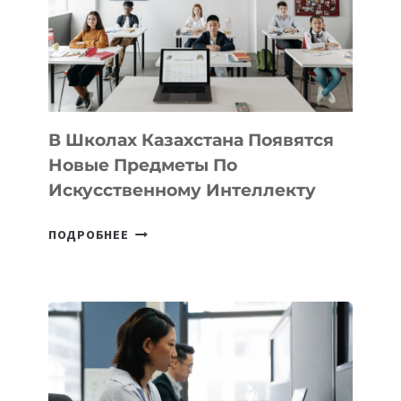
MOST
—
МЕЖДУНАРОДНУЮ
ПРОГРАММУ
ДЛЯ
ТЕХНОЛОГИЧЕСКИХ
В Школах Казахстана Появятся
СТАРТАПОВ
Новые Предметы По
Искусственному Интеллекту
В
ПОДРОБНЕЕ
ШКОЛАХ
КАЗАХСТАНА
ПОЯВЯТСЯ
НОВЫЕ
ПРЕДМЕТЫ
ПО
ИСКУССТВЕННОМУ