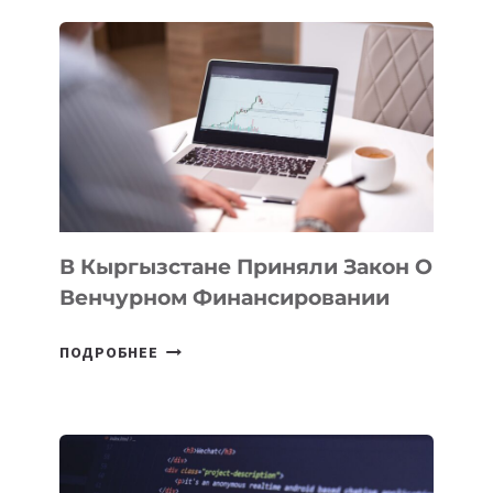
ПРОЙДЕТ
ПЕРВЫЙ
SILK
ROAD
FINANCE
&
TECHNOLOGY
FORUM
В Кыргызстане Приняли Закон О
Венчурном Финансировании
В
ПОДРОБНЕЕ
КЫРГЫЗСТАНЕ
ПРИНЯЛИ
ЗАКОН
О
ВЕНЧУРНОМ