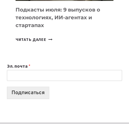
ДЛЯ
УЧЕБЫ
Подкасты июля: 9 выпусков о
технологиях, ИИ-агентах и
стартапах
ПОДКАСТЫ
ЧИТАТЬ ДАЛЕЕ
ИЮЛЯ:
9
ВЫПУСКОВ
Эл. почта
*
О
ТЕХНОЛОГИЯХ,
ИИ-
АГЕНТАХ
Подписаться
И
СТАРТАПАХ