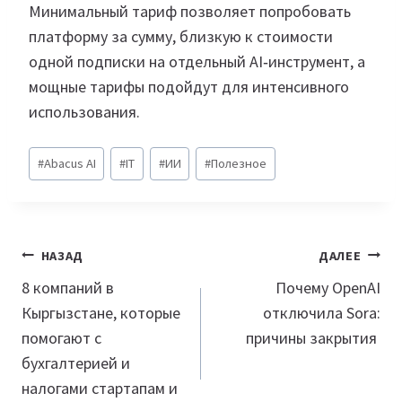
Минимальный тариф позволяет попробовать
платформу за сумму, близкую к стоимости
одной подписки на отдельный AI‑инструмент, а
мощные тарифы подойдут для интенсивного
использования.
Метки
#
Abacus AI
#
IT
#
ИИ
#
Полезное
записи:
Навигация
НАЗАД
ДАЛЕЕ
по
8 компаний в
Почему OpenAI
Кыргызстане, которые
отключила Sora:
записям
помогают с
причины закрытия
бухгалтерией и
налогами стартапам и