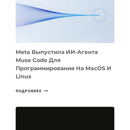
BÖRÜ
НА
SIGGRAPH
2026
Meta Выпустила ИИ-Агента
Muse Code Для
Программирования На MacOS И
Linux
META
ПОДРОБНЕЕ
ВЫПУСТИЛА
ИИ-
АГЕНТА
MUSE
CODE