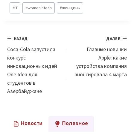
Метки
#
IT
#
womenintech
#
женщины
записи:
Навигация
НАЗАД
ДАЛЕЕ
по
Coca-Cola запустила
Главные новинки
конкурс
Apple: какие
записям
инновационных идей
устройства компания
One Idea для
анонсировала 4 марта
студентов в
Азербайджане
Новости
Полезное