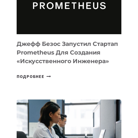
ДЛЯ
ПРОГРАММИРОВАНИЯ
НА
MACOS
И
LINUX
Джефф Безос Запустил Стартап
Prometheus Для Создания
«искусственного Инженера»
ДЖЕФФ
ПОДРОБНЕЕ
БЕЗОС
ЗАПУСТИЛ
СТАРТАП
PROMETHEUS
ДЛЯ
СОЗДАНИЯ
«ИСКУССТВЕННОГО
ИНЖЕНЕРА»