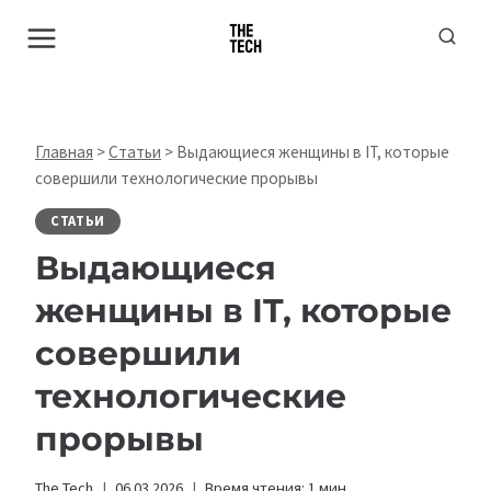
Перейти
к
содержимому
Главная
>
Статьи
>
Выдающиеся женщины в IT, которые
совершили технологические прорывы
СТАТЬИ
Выдающиеся
женщины в IT, которые
совершили
технологические
прорывы
The Tech
06.03.2026
Время чтения:
1
мин