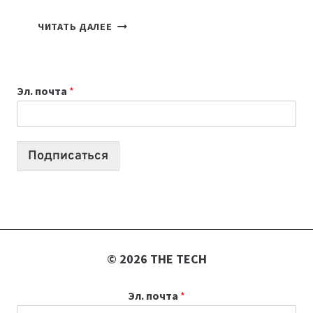
КАКОЙ
ЧИТАТЬ ДАЛЕЕ
НОУТБУК
ВЫБРАТЬ
К
Эл. почта
*
УЧЕБНОМУ
ГОДУ
2026:
10
Подписаться
ЛУЧШИХ
МОДЕЛЕЙ
ДЛЯ
УЧЕБЫ
© 2026 THE TECH
Эл. почта
*