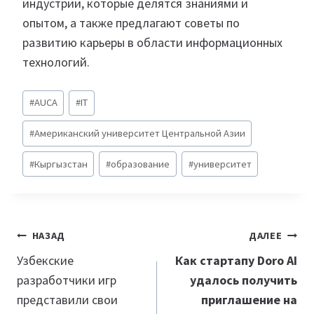
индустрии, которые делятся знаниями и
опытом, а также предлагают советы по
развитию карьеры в области информационных
технологий.
Метки
#
AUCA
#
IT
записи:
#
Американский университет Центральной Азии
#
Кыргызстан
#
образование
#
университет
Навигация
НАЗАД
ДАЛЕЕ
по
Узбекские
Как стартапу Doro AI
разработчики игр
удалось получить
записям
представили свои
приглашение на