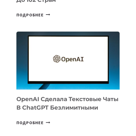
ГЕОГРАФИЯ
ПОДРОБНЕЕ
ЭКСПОРТА
РЕЗИДЕНТОВ
IT
PARK
UZBEKISTAN
РАСШИРИЛАСЬ
ДО
102
СТРАН
OpenAI Сделала Текстовые Чаты
В ChatGPT Безлимитными
OPENAI
ПОДРОБНЕЕ
СДЕЛАЛА
ТЕКСТОВЫЕ