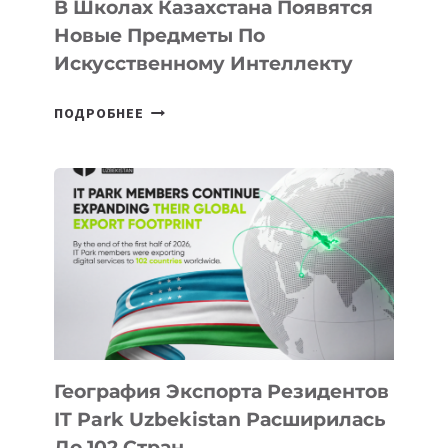
В Школах Казахстана Появятся
Новые Предметы По
Искусственному Интеллекту
В
ПОДРОБНЕЕ
ШКОЛАХ
КАЗАХСТАНА
ПОЯВЯТСЯ
НОВЫЕ
ПРЕДМЕТЫ
ПО
ИСКУССТВЕННОМУ
ИНТЕЛЛЕКТУ
География Экспорта Резидентов
IT Park Uzbekistan Расширилась
До 102 Стран