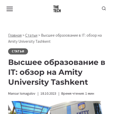
Перейти
к
содержимому
Главная
>
Статьи
>
Высшее образование в IT: обзор на
Amity University Tashkent
СТАТЬИ
Высшее образование в
IT: обзор на
Amity
University Tashkent
Mansur Ismagulov
18.10.2023
Время чтения:
1
мин