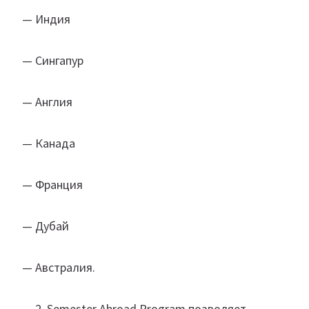
— Индия
— Сингапур
— Англия
— Канада
— Франция
— Дубай
— Австралия.
Semester Abroad Program позволяет