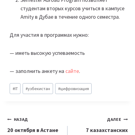
студентам вторых курсов учиться в кампусе
Amity в Дубае в течение одного семестра.
Для участия в программах нужно:
— иметь высокую успеваемость
— заполнить анкету на
сайте
.
Метки
#
IT
#
узбекистан
#
цифровизация
записи:
Навигация
НАЗАД
ДАЛЕЕ
по
20 октября в Астане
7 казахстанских