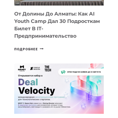
От Долины До Алматы: Как AI
Youth Camp Дал 30 Подросткам
Билет В IT-
Предпринимательство
ОТ
ПОДРОБНЕЕ
ДОЛИНЫ
ДО
АЛМАТЫ:
КАК
AI
YOUTH
CAMP
ДАЛ
30
ПОДРОСТКАМ