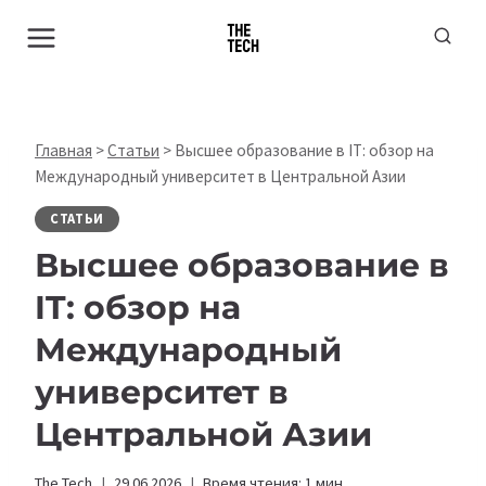
Перейти
к
содержимому
Главная
>
Статьи
>
Высшее образование в IT: обзор на
Международный университет в Центральной Азии
СТАТЬИ
Высшее образование в
IT: обзор на
Международный
университет в
Центральной Азии
The Tech
29.06.2026
Время чтения:
1
мин