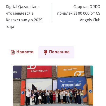
по
Digital Qazaqstan —
Стартап ORDO
что меняется в
привлек $100 000 от CS
записям
Казахстане до 2029
Angels Club
года
Новости
Полезное