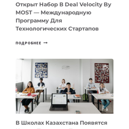
БИЛЕТ
Открыт Набор В Deal Velocity By
В
MOST — Международную
IT-
Программу Для
ПРЕДПРИНИМАТЕЛЬСТВО
Технологических Стартапов
ОТКРЫТ
ПОДРОБНЕЕ
НАБОР
В
DEAL
VELOCITY
BY
MOST
—
МЕЖДУНАРОДНУЮ
ПРОГРАММУ
ДЛЯ
ТЕХНОЛОГИЧЕСКИХ
В Школах Казахстана Появятся
СТАРТАПОВ