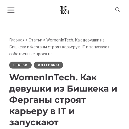
Перейти
к
содержимому
Главная
>
Статьи
>
WomenInTech. Как девушки из
Бишкека и Ферганы строят карьеру в IT и запускают
собственные проекты
СТАТЬИ
ИНТЕРВЬЮ
WomenInTech. Как
девушки из Бишкека и
Ферганы строят
карьеру в IT и
запускают