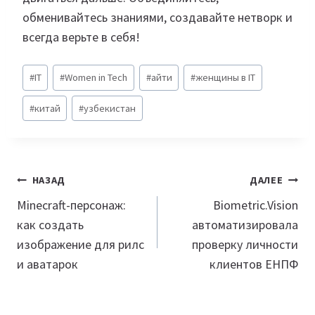
обменивайтесь знаниями, создавайте нетворк и
всегда верьте в себя!
Метки
#
IT
#
Women in Tech
#
айти
#
женщины в IT
записи:
#
китай
#
узбекистан
Навигация
НАЗАД
ДАЛЕЕ
по
Minecraft-персонаж:
Biometric.Vision
как создать
автоматизировала
записям
изображение для рилс
проверку личности
и аватарок
клиентов ЕНПФ