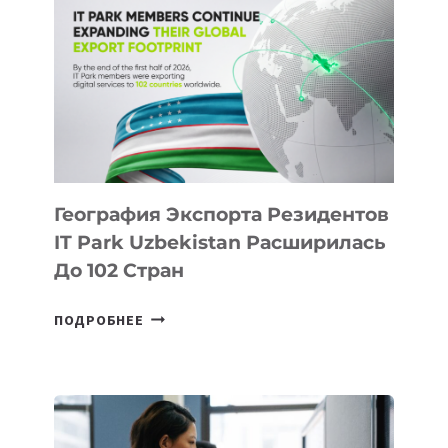
ПОЯВЯТСЯ
НОВЫЕ
ПРЕДМЕТЫ
ПО
ИСКУССТВЕННОМУ
ИНТЕЛЛЕКТУ
География Экспорта Резидентов
IT Park Uzbekistan Расширилась
До 102 Стран
ГЕОГРАФИЯ
ПОДРОБНЕЕ
ЭКСПОРТА
РЕЗИДЕНТОВ
IT
PARK
UZBEKISTAN