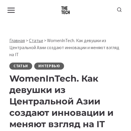
Перейти
к
содержимому
Главная
>
Статьи
>
WomenInTech. Как девушки из
Центральной Азии создают инновации и меняют взгляд
на IT
СТАТЬИ
ИНТЕРВЬЮ
WomenInTech. Как
девушки из
Центральной Азии
создают инновации и
меняют взгляд на IT