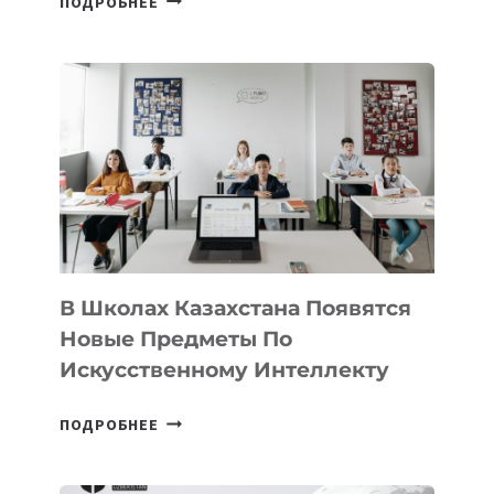
ПОДРОБНЕЕ
НАБОР
В
DEAL
VELOCITY
BY
MOST
—
МЕЖДУНАРОДНУЮ
ПРОГРАММУ
ДЛЯ
ТЕХНОЛОГИЧЕСКИХ
В Школах Казахстана Появятся
СТАРТАПОВ
Новые Предметы По
Искусственному Интеллекту
В
ПОДРОБНЕЕ
ШКОЛАХ
КАЗАХСТАНА