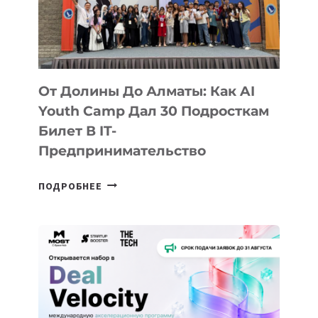
От Долины До Алматы: Как AI
Youth Camp Дал 30 Подросткам
Билет В IT-
Предпринимательство
ОТ
ПОДРОБНЕЕ
ДОЛИНЫ
ДО
АЛМАТЫ:
КАК
AI
YOUTH
CAMP