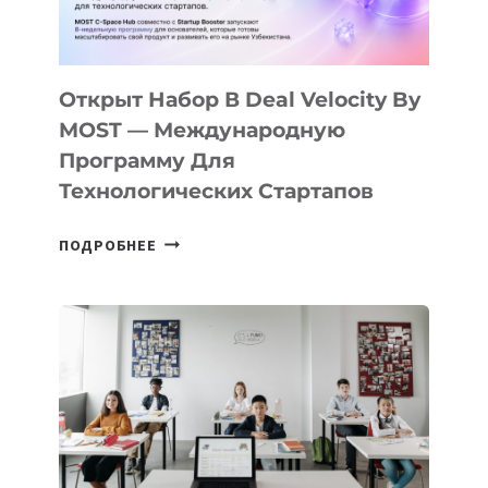
ДАЛ
30
ПОДРОСТКАМ
БИЛЕТ
Открыт Набор В Deal Velocity By
В
MOST — Международную
IT-
Программу Для
ПРЕДПРИНИМАТЕЛЬСТВО
Технологических Стартапов
ОТКРЫТ
ПОДРОБНЕЕ
НАБОР
В
DEAL
VELOCITY
BY
MOST
—
МЕЖДУНАРОДНУЮ
ПРОГРАММУ