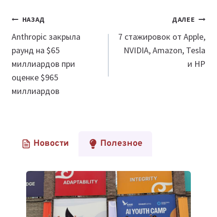
Навигация
НАЗАД
ДАЛЕЕ
по
Anthropic закрыла
7 стажировок от Apple,
раунд на $65
NVIDIA, Amazon, Tesla
записям
миллиардов при
и HP
оценке $965
миллиардов
Новости
Полезное