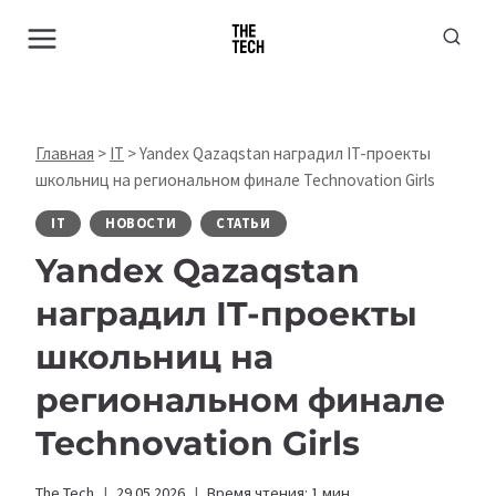
Перейти
к
содержимому
Главная
>
IT
>
Yandex Qazaqstan наградил IT-проекты
школьниц на региональном финале Technovation Girls
IT
НОВОСТИ
СТАТЬИ
Yandex Qazaqstan
наградил IT-проекты
школьниц на
региональном финале
Technovation Girls
The Tech
29.05.2026
Время чтения:
1
мин