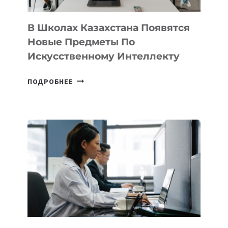
ДЛЯ
ТЕХНОЛОГИЧЕСКИХ
В Школах Казахстана Появятся
СТАРТАПОВ
Новые Предметы По
Искусственному Интеллекту
В
ПОДРОБНЕЕ
ШКОЛАХ
КАЗАХСТАНА
ПОЯВЯТСЯ
НОВЫЕ
ПРЕДМЕТЫ
ПО
ИСКУССТВЕННОМУ
ИНТЕЛЛЕКТУ