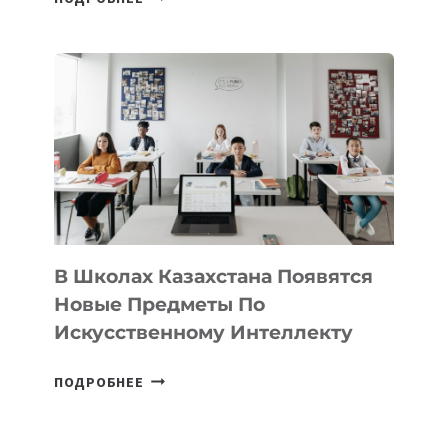
НАБОР
В
DEAL
VELOCITY
BY
MOST
—
МЕЖДУНАРОДНУЮ
ПРОГРАММУ
ДЛЯ
ТЕХНОЛОГИЧЕСКИХ
В Школах Казахстана Появятся
СТАРТАПОВ
Новые Предметы По
Искусственному Интеллекту
В
ПОДРОБНЕЕ
ШКОЛАХ
КАЗАХСТАНА