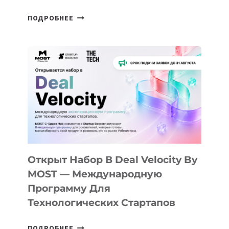
ОТ
ПОДРОБНЕЕ
ДОЛИНЫ
ДО
АЛМАТЫ:
КАК
AI
YOUTH
CAMP
ДАЛ
30
ПОДРОСТКАМ
БИЛЕТ
Открыт Набор В Deal Velocity By
В
MOST — Международную
IT-
Программу Для
ПРЕДПРИНИМАТЕЛЬСТВО
Технологических Стартапов
ОТКРЫТ
ПОДРОБНЕЕ