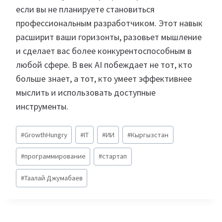
если вы не планируете становиться
профессиональным разработчиком. Этот навык
расширит ваши горизонты, разовьет мышление
и сделает вас более конкурентоспособным в
любой сфере. В век AI побеждает не тот, кто
больше знает, а тот, кто умеет эффективнее
мыслить и использовать доступные
инструменты.
Метки
#
GrowthHungry
#
IT
#
ИИ
#
Кыргызстан
записи:
#
программирование
#
стартап
#
Таалай Джумабаев