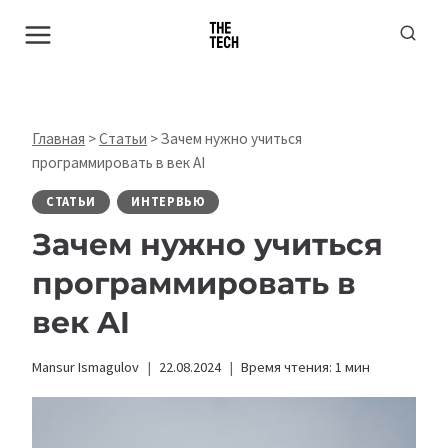
Перейти
к
содержимому
Главная
>
Статьи
>
Зачем нужно учиться
программировать в век AI
СТАТЬИ
ИНТЕРВЬЮ
Зачем нужно учиться
программировать в
век AI
Mansur Ismagulov
22.08.2024
Время чтения:
1
мин