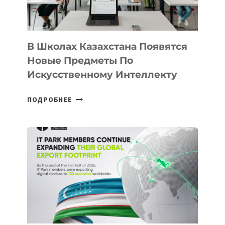
МЕЖДУНАРОДНУЮ
ПРОГРАММУ
ДЛЯ
ТЕХНОЛОГИЧЕСКИХ
В Школах Казахстана Появятся
СТАРТАПОВ
Новые Предметы По
Искусственному Интеллекту
В
ПОДРОБНЕЕ
ШКОЛАХ
КАЗАХСТАНА
ПОЯВЯТСЯ
НОВЫЕ
ПРЕДМЕТЫ
ПО
ИСКУССТВЕННОМУ
ИНТЕЛЛЕКТУ