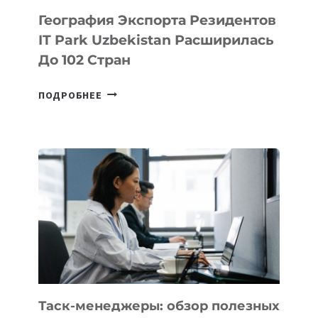
География Экспорта Резидентов
IT Park Uzbekistan Расширилась
До 102 Стран
ГЕОГРАФИЯ
ПОДРОБНЕЕ
ЭКСПОРТА
РЕЗИДЕНТОВ
IT
PARK
UZBEKISTAN
РАСШИРИЛАСЬ
ДО
102
СТРАН
Таск-менеджеры: обзор полезных