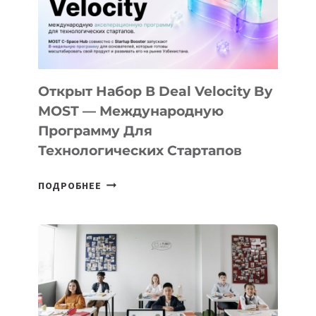
Открыт Набор В Deal Velocity By
MOST — Международную
Программу Для
Технологических Стартапов
ОТКРЫТ
ПОДРОБНЕЕ
НАБОР
В
DEAL
VELOCITY
BY
MOST
—