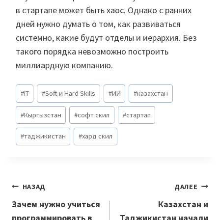
в стартапе может быть хаос. Однако с ранних
дней нужно думать о том, как развиваться
системно, какие будут отделы и иерархия. Без
такого порядка невозможно построить
миллиардную компанию.
Метки
#
IT
#
Soft и Hard Skills
#
ИИ
#
казахстан
записи:
#
Кыргызстан
#
софт скил
#
стартап
#
таджикистан
#
хард скил
Навигация
НАЗАД
ДАЛЕЕ
по
Зачем нужно учиться
Казахстан и
программировать в
Таджикистан начали