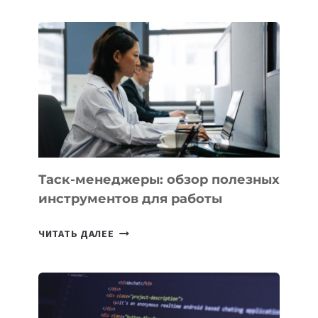
ДЛЯ
БИЗНЕСА:
КАКИЕ
3
ЗАДАЧИ
ЕМУ
МОЖНО
ПОРУЧИТЬ
УЖЕ
СЕГОДНЯ
Таск-менеджеры: обзор полезных
инструментов для работы
ТАСК-
ЧИТАТЬ ДАЛЕЕ
МЕНЕДЖЕРЫ:
ОБЗОР
ПОЛЕЗНЫХ
ИНСТРУМЕНТОВ