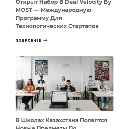
Открыт Набор В Deal Velocity By
В
MOST — Международную
IT-
Программу Для
ПРЕДПРИНИМАТЕЛЬСТВО
Технологических Стартапов
ОТКРЫТ
ПОДРОБНЕЕ
НАБОР
В
DEAL
VELOCITY
BY
MOST
—
МЕЖДУНАРОДНУЮ
ПРОГРАММУ
ДЛЯ
ТЕХНОЛОГИЧЕСКИХ
В Школах Казахстана Появятся
СТАРТАПОВ
Новые Предметы По