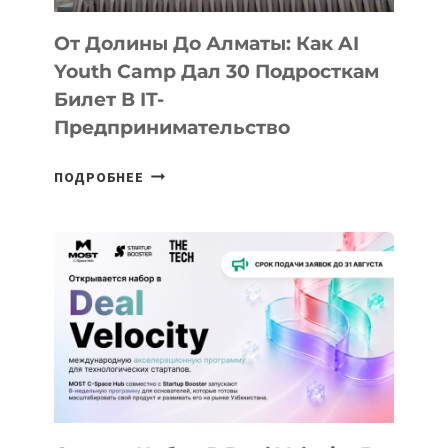
От Долины До Алматы: Как AI
Youth Camp Дал 30 Подросткам
Билет В IT-
Предпринимательство
ОТ
ПОДРОБНЕЕ
ДОЛИНЫ
ДО
АЛМАТЫ:
КАК
AI
YOUTH
CAMP
ДАЛ
30
ПОДРОСТКАМ
БИЛЕТ