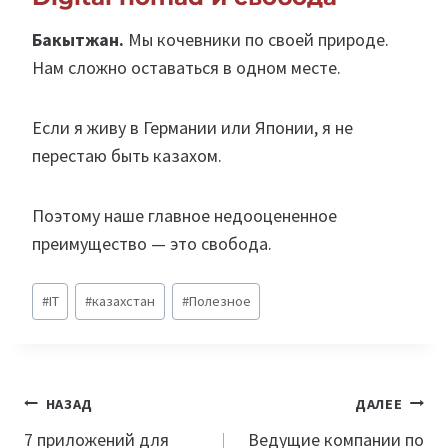
Бакытжан.
Мы кочевники по своей природе.
Нам сложно оставаться в одном месте.
Если я живу в Германии или Японии, я не
перестаю быть казахом.
Поэтому наше главное недооцененное
преимущество — это свобода.
Метки
#
IT
#
казахстан
#
Полезное
записи:
Навигация
НАЗАД
ДАЛЕЕ
по
7 приложений для
Ведущие компании по