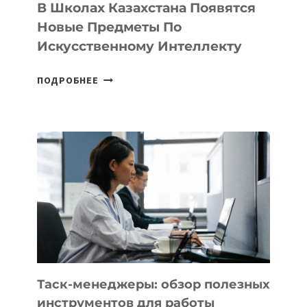
ТЕХНОЛОГИЧЕСКИХ
В Школах Казахстана Появятся
СТАРТАПОВ
Новые Предметы По
Искусственному Интеллекту
В
ПОДРОБНЕЕ
ШКОЛАХ
КАЗАХСТАНА
ПОЯВЯТСЯ
НОВЫЕ
ПРЕДМЕТЫ
ПО
ИСКУССТВЕННОМУ
ИНТЕЛЛЕКТУ
Таск-менеджеры: обзор полезных
инструментов для работы