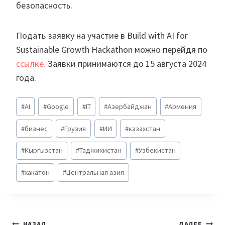
безопасность.
Подать заявку на участие в Build with AI for
Sustainable Growth Hackathon можно перейдя по
ссылке.
Заявки принимаются до 15 августа 2024
года.
Метки
#
AI
#
Google
#
IT
#
Азербайджан
#
Армения
записи:
#
бизнес
#
Грузия
#
ИИ
#
казахстан
#
Кыргызстан
#
Таджикистан
#
Узбекистан
#
хакатон
#
Центральная азия
Навигация
НАЗАД
ДАЛЕЕ