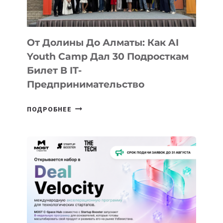
От Долины До Алматы: Как AI
Youth Camp Дал 30 Подросткам
Билет В IT-
Предпринимательство
ОТ
ПОДРОБНЕЕ
ДОЛИНЫ
ДО
АЛМАТЫ:
КАК
AI
YOUTH
CAMP
ДАЛ
30