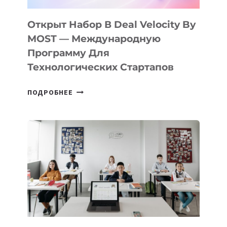
ПОДРОСТКАМ
БИЛЕТ
Открыт Набор В Deal Velocity By
В
MOST — Международную
IT-
Программу Для
ПРЕДПРИНИМАТЕЛЬСТВО
Технологических Стартапов
ОТКРЫТ
ПОДРОБНЕЕ
НАБОР
В
DEAL
VELOCITY
BY
MOST
—
МЕЖДУНАРОДНУЮ
ПРОГРАММУ
ДЛЯ