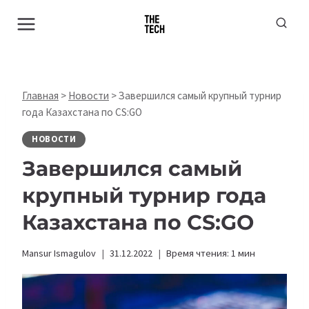
Перейти
к
содержимому
Главная
>
Новости
>
Завершился самый крупный турнир
года Казахстана по CS:GO
НОВОСТИ
Завершился самый
крупный турнир года
Казахстана по CS:GO
Mansur Ismagulov
31.12.2022
Время чтения:
1
мин