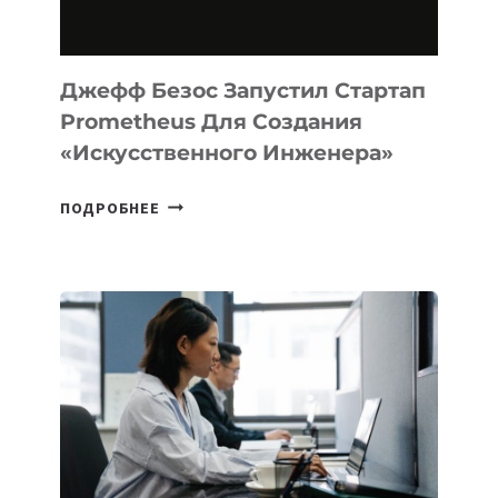
MACOS
И
LINUX
Джефф Безос Запустил Стартап
Prometheus Для Создания
«искусственного Инженера»
ДЖЕФФ
ПОДРОБНЕЕ
БЕЗОС
ЗАПУСТИЛ
СТАРТАП
PROMETHEUS
ДЛЯ
СОЗДАНИЯ
«ИСКУССТВЕННОГО
ИНЖЕНЕРА»