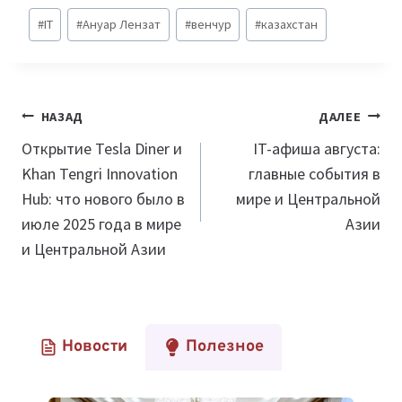
Метки
#
IT
#
Ануар Лензат
#
венчур
#
казахстан
записи:
Навигация
НАЗАД
ДАЛЕЕ
по
Открытие Tesla Diner и
IT-афиша августа:
Khan Tengri Innovation
главные события в
записям
Hub: что нового было в
мире и Центральной
июле 2025 года в мире
Азии
и Центральной Азии
Новости
Полезное