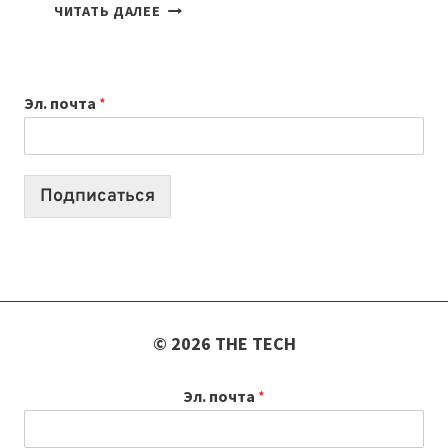
7
ЧИТАТЬ ДАЛЕЕ
ПРИЛОЖЕНИЙ
ДЛЯ
ВАЙБКОДИНГА,
Эл. почта
*
КОТОРЫЕ
ПОМОГАЮТ
СОЗДАВАТЬ
ПРОДУКТЫ
Подписаться
БЕЗ
СЛОЖНОГО
КОДА
© 2026 THE TECH
Эл. почта
*