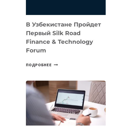
В Узбекистане Пройдет
Первый Silk Road
Finance & Technology
Forum
В
ПОДРОБНЕЕ
УЗБЕКИСТАНЕ
ПРОЙДЕТ
ПЕРВЫЙ
SILK
ROAD
FINANCE
&
TECHNOLOGY
FORUM