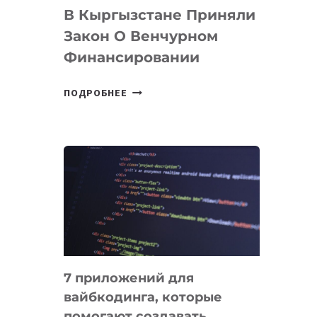
В Кыргызстане Приняли
Закон О Венчурном
Финансировании
В
ПОДРОБНЕЕ
КЫРГЫЗСТАНЕ
ПРИНЯЛИ
ЗАКОН
О
ВЕНЧУРНОМ
ФИНАНСИРОВАНИИ
7 приложений для
вайбкодинга, которые
помогают создавать