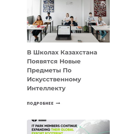
DEAL
VELOCITY
BY
MOST
—
МЕЖДУНАРОДНУЮ
ПРОГРАММУ
В Школах Казахстана
ДЛЯ
ТЕХНОЛОГИЧЕСКИХ
Появятся Новые
СТАРТАПОВ
Предметы По
Искусственному
Интеллекту
В
ПОДРОБНЕЕ
ШКОЛАХ
КАЗАХСТАНА
ПОЯВЯТСЯ
НОВЫЕ