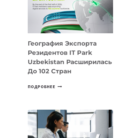
ПРЕДМЕТЫ
ПО
ИСКУССТВЕННОМУ
ИНТЕЛЛЕКТУ
География Экспорта
Резидентов IT Park
Uzbekistan Расширилась
До 102 Стран
ГЕОГРАФИЯ
ПОДРОБНЕЕ
ЭКСПОРТА
РЕЗИДЕНТОВ
IT
PARK
UZBEKISTAN
РАСШИРИЛАСЬ