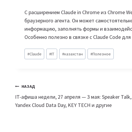
С расширением Claude in Chrome из Chrome We
браузерного агента. Он может самостоятельн
информацию, заполнять формы и взаимодейств
Особенно полезно в связке с Claude Code для
Метки
#
Claude
#
IT
#
казахстан
#
Полезное
записи:
Навигация
НАЗАД
IT-афиша недели, 27 апреля — 3 мая: Speaker Talk,
по
Yandex Cloud Data Day, KEY TECH и другие
записям