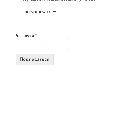
КАКОЙ
ЧИТАТЬ ДАЛЕЕ
НОУТБУК
ВЫБРАТЬ
К
Эл. почта
*
УЧЕБНОМУ
ГОДУ
2026:
10
Подписаться
ЛУЧШИХ
МОДЕЛЕЙ
ДЛЯ
УЧЕБЫ