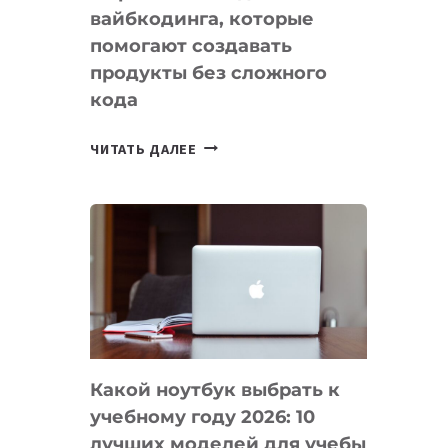
вайбкодинга, которые
помогают создавать
продукты без сложного
кода
7
ЧИТАТЬ ДАЛЕЕ
ПРИЛОЖЕНИЙ
ДЛЯ
ВАЙБКОДИНГА,
КОТОРЫЕ
ПОМОГАЮТ
СОЗДАВАТЬ
ПРОДУКТЫ
БЕЗ
СЛОЖНОГО
Какой ноутбук выбрать к
КОДА
учебному году 2026: 10
лучших моделей для учебы