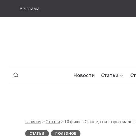
Перейти
Реклама
к
содержимому
Новости
Статьи
С
Главная
>
Статьи
>
10 фишек Claude, о которых мало 
СТАТЬИ
ПОЛЕЗНОЕ