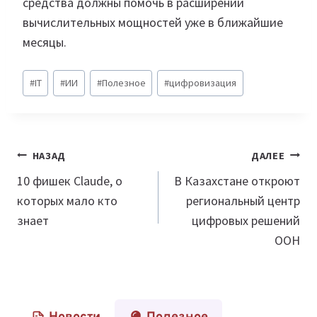
средства должны помочь в расширении
вычислительных мощностей уже в ближайшие
месяцы.
Метки
#
IT
#
ИИ
#
Полезное
#
цифровизация
записи:
Навигация
НАЗАД
ДАЛЕЕ
по
10 фишек Claude, о
В Казахстане откроют
которых мало кто
региональный центр
записям
знает
цифровых решений
ООН