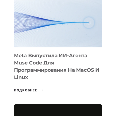
ФИЛЬМ
KÖK
BÖRÜ
НА
SIGGRAPH
2026
Meta Выпустила ИИ-Агента
Muse Code Для
Программирования На MacOS И
Linux
META
ПОДРОБНЕЕ
ВЫПУСТИЛА
ИИ-
АГЕНТА
MUSE