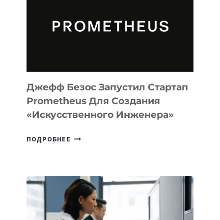
CODE
ДЛЯ
ПРОГРАММИРОВАНИЯ
НА
MACOS
И
LINUX
Джефф Безос Запустил Стартап
Prometheus Для Создания
«искусственного Инженера»
ДЖЕФФ
ПОДРОБНЕЕ
БЕЗОС
ЗАПУСТИЛ
СТАРТАП
PROMETHEUS
ДЛЯ
СОЗДАНИЯ