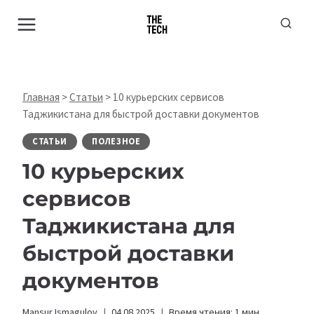
Перейти
к
содержимому
Главная
>
Статьи
>
10 курьерских сервисов
Таджикистана для быстрой доставки документов
СТАТЬИ
ПОЛЕЗНОЕ
10 курьерских
сервисов
Таджикистана для
быстрой доставки
документов
Mansur Ismagulov
04.08.2025
Время чтения:
1
мин