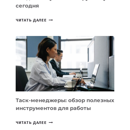
сегодня
ИИ-
ЧИТАТЬ ДАЛЕЕ
АССИСТЕНТ
ДЛЯ
БИЗНЕСА:
КАКИЕ
3
ЗАДАЧИ
ЕМУ
МОЖНО
ПОРУЧИТЬ
УЖЕ
СЕГОДНЯ
Таск-менеджеры: обзор полезных
инструментов для работы
ТАСК-
ЧИТАТЬ ДАЛЕЕ
МЕНЕДЖЕРЫ: