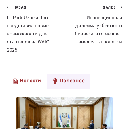
Навигация
НАЗАД
ДАЛЕЕ
по
IT Park Uzbekistan
Инновационная
представил новые
дилемма узбекского
записям
возможности для
бизнеса: что мешает
стартапов на WAIC
внедрять процессы
2025
Новости
Полезное