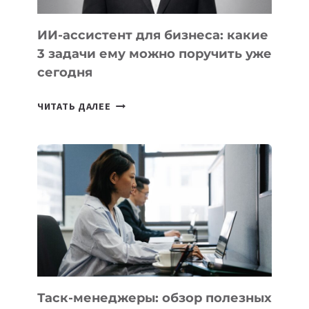
ИИ-ассистент для бизнеса: какие
3 задачи ему можно поручить уже
сегодня
ИИ-
ЧИТАТЬ ДАЛЕЕ
АССИСТЕНТ
ДЛЯ
БИЗНЕСА:
КАКИЕ
3
ЗАДАЧИ
ЕМУ
МОЖНО
ПОРУЧИТЬ
УЖЕ
СЕГОДНЯ
Таск-менеджеры: обзор полезных