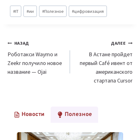
Метки
#
IT
#
ии
#
Полезное
#
цифровизация
записи:
Навигация
НАЗАД
ДАЛЕЕ
по
Роботакси Waymo и
В Астане пройдет
Zeekr получило новое
первый Café ивент от
записям
название — Ojai
американского
стартапа Cursor
Новости
Полезное