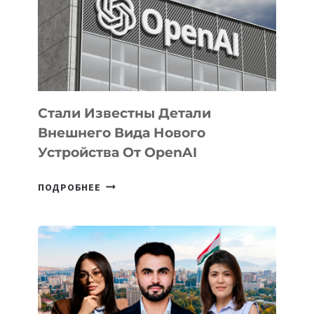
ПО
РАЗВИТИЮ
ЭКОСИСТЕМЫ
ИСКУССТВЕННОГО
ИНТЕЛЛЕКТА
Стали Известны Детали
Внешнего Вида Нового
Устройства От OpenAI
СТАЛИ
ПОДРОБНЕЕ
ИЗВЕСТНЫ
ДЕТАЛИ
ВНЕШНЕГО
ВИДА
НОВОГО
УСТРОЙСТВА
ОТ