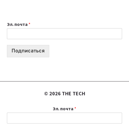
ПРИЛОЖЕНИЙ
ДЛЯ
ВАЙБКОДИНГА,
Эл. почта
*
КОТОРЫЕ
ПОМОГАЮТ
СОЗДАВАТЬ
ПРОДУКТЫ
Подписаться
БЕЗ
СЛОЖНОГО
КОДА
© 2026 THE TECH
Эл. почта
*