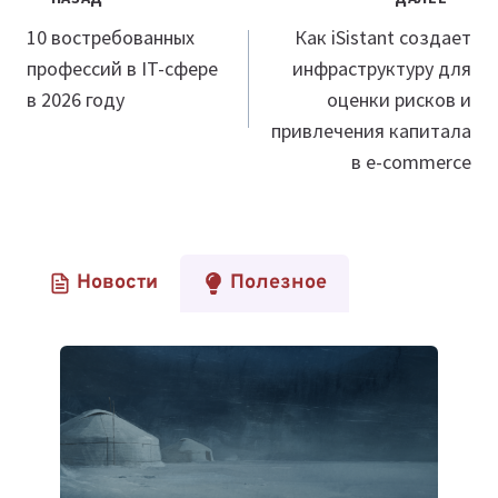
по
10 востребованных
Как iSistant создает
профессий в IT-сфере
инфраструктуру для
записям
в 2026 году
оценки рисков и
привлечения капитала
в e-commerce
Новости
Полезное