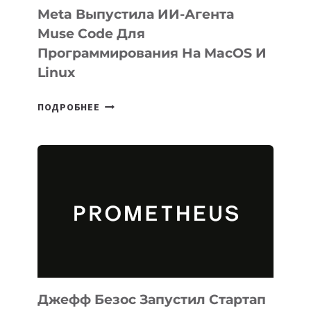
Meta Выпустила ИИ-Агента
Muse Code Для
Программирования На MacOS И
Linux
META
ПОДРОБНЕЕ
ВЫПУСТИЛА
ИИ-
АГЕНТА
MUSE
CODE
ДЛЯ
ПРОГРАММИРОВАНИЯ
НА
MACOS
И
LINUX
Джефф Безос Запустил Стартап