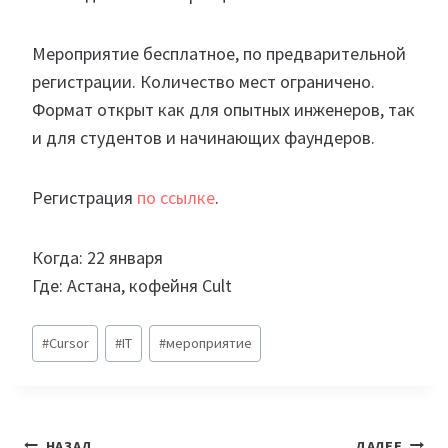
Мероприятие бесплатное, по предварительной
регистрации. Количество мест ограничено.
Формат открыт как для опытных инженеров, так
и для студентов и начинающих фаундеров.
Регистрация
по ссылке
.
Когда: 22 января
Где: Астана, кофейня Cult
Метки
#
Cursor
#
IT
#
мероприятие
записи:
Навигация
НАЗАД
ДАЛЕЕ