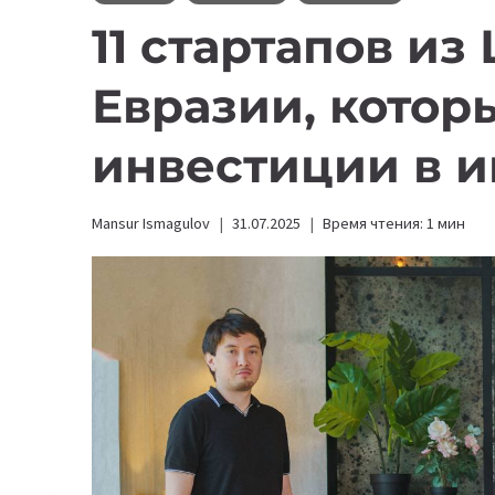
11 стартапов из
Евразии, котор
инвестиции в и
Mansur Ismagulov
31.07.2025
Время чтения:
1
мин