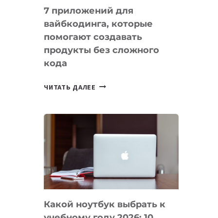
7 приложений для
вайбкодинга, которые
помогают создавать
продукты без сложного
кода
7
ЧИТАТЬ ДАЛЕЕ
ПРИЛОЖЕНИЙ
ДЛЯ
ВАЙБКОДИНГА,
КОТОРЫЕ
ПОМОГАЮТ
СОЗДАВАТЬ
ПРОДУКТЫ
БЕЗ
СЛОЖНОГО
Какой ноутбук выбрать к
КОДА
учебному году 2026: 10