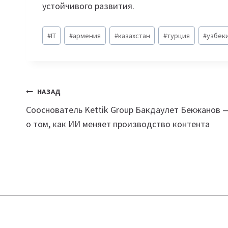
устойчивого развития.
Метки
#
IT
#
армения
#
казахстан
#
турция
#
узбек
записи:
Навигация
НАЗАД
Сооснователь Kettik Group Бакдаулет Бекжанов 
по
о том, как ИИ меняет производство контента
записям