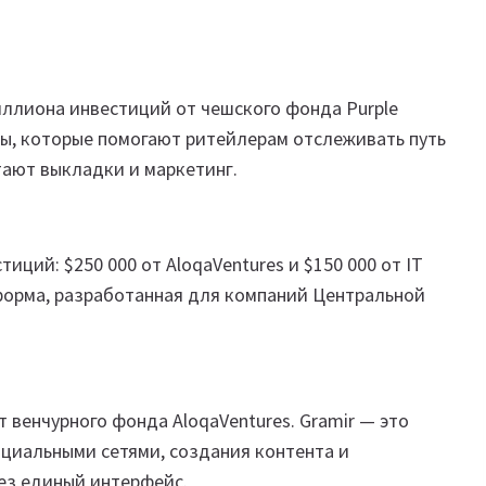
миллиона инвестиций от чешского фонда Purple
еры, которые помогают ритейлерам отслеживать путь
тают выкладки и маркетинг.
тиций: $250 000 от AloqaVentures и $150 000 от IT
атформа, разработанная для компаний Центральной
т венчурного фонда AloqaVentures. Gramir — это
циальными сетями, создания контента и
ез единый интерфейс.