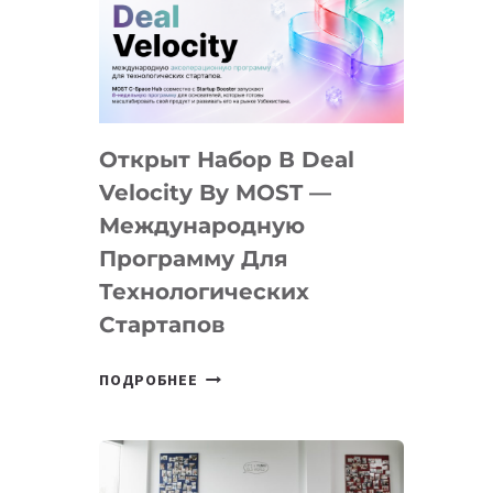
AI
YOUTH
CAMP
ДАЛ
30
Открыт Набор В Deal
ПОДРОСТКАМ
БИЛЕТ
Velocity By MOST —
В
Международную
IT-
Программу Для
ПРЕДПРИНИМАТЕЛЬСТВО
Технологических
Стартапов
ОТКРЫТ
ПОДРОБНЕЕ
НАБОР
В
DEAL
VELOCITY