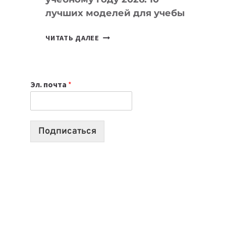
лучших моделей для учебы
КАКОЙ
ЧИТАТЬ ДАЛЕЕ
НОУТБУК
ВЫБРАТЬ
К
Эл. почта
*
УЧЕБНОМУ
ГОДУ
2026:
10
Подписаться
ЛУЧШИХ
МОДЕЛЕЙ
ДЛЯ
УЧЕБЫ