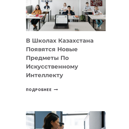
BY
MOST
—
МЕЖДУНАРОДНУЮ
ПРОГРАММУ
В Школах Казахстана
ДЛЯ
ТЕХНОЛОГИЧЕСКИХ
Появятся Новые
СТАРТАПОВ
Предметы По
Искусственному
Интеллекту
В
ПОДРОБНЕЕ
ШКОЛАХ
КАЗАХСТАНА
ПОЯВЯТСЯ
НОВЫЕ
ПРЕДМЕТЫ