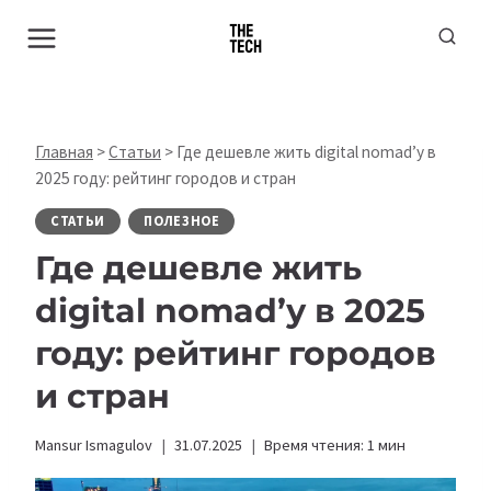
Перейти
к
содержимому
Главная
>
Статьи
>
Где дешевле жить digital nomad’у в
2025 году: рейтинг городов и стран
СТАТЬИ
ПОЛЕЗНОЕ
Где дешевле жить
digital nomad’у в 2025
году: рейтинг городов
и стран
Mansur Ismagulov
31.07.2025
Время чтения:
1
мин