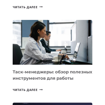
ИИ-
ЧИТАТЬ ДАЛЕЕ
АССИСТЕНТ
ДЛЯ
БИЗНЕСА:
КАКИЕ
3
ЗАДАЧИ
ЕМУ
МОЖНО
ПОРУЧИТЬ
УЖЕ
СЕГОДНЯ
Таск-менеджеры: обзор полезных
инструментов для работы
ТАСК-
ЧИТАТЬ ДАЛЕЕ
МЕНЕДЖЕРЫ:
ОБЗОР