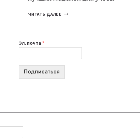
КАКОЙ
ЧИТАТЬ ДАЛЕЕ
НОУТБУК
ВЫБРАТЬ
К
Эл. почта
*
УЧЕБНОМУ
ГОДУ
2026:
10
Подписаться
ЛУЧШИХ
МОДЕЛЕЙ
ДЛЯ
УЧЕБЫ