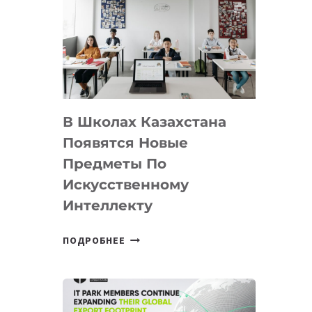
DEAL
VELOCITY
BY
MOST
—
МЕЖДУНАРОДНУЮ
ПРОГРАММУ
В Школах Казахстана
ДЛЯ
ТЕХНОЛОГИЧЕСКИХ
Появятся Новые
СТАРТАПОВ
Предметы По
Искусственному
Интеллекту
В
ПОДРОБНЕЕ
ШКОЛАХ
КАЗАХСТАНА
ПОЯВЯТСЯ
НОВЫЕ