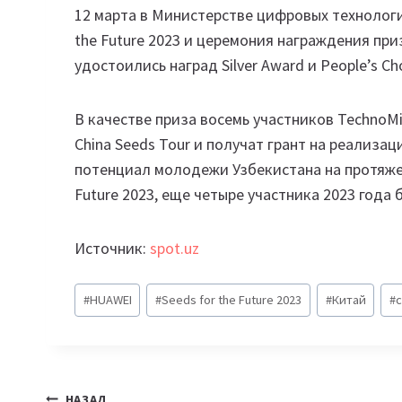
12 марта в Министерстве цифровых технологи
the Future 2023 и церемония награждения пр
удостоились наград Silver Award и People’s Ch
В качестве приза восемь участников TechnoM
China Seeds Tour и получат грант на реализа
потенциал молодежи Узбекистана на протяжен
Future 2023, еще четыре участника 2023 года
Источник:
spot.uz
Метки
#
HUAWEI
#
Seeds for the Future 2023
#
Китай
#
записи:
НАЗАД