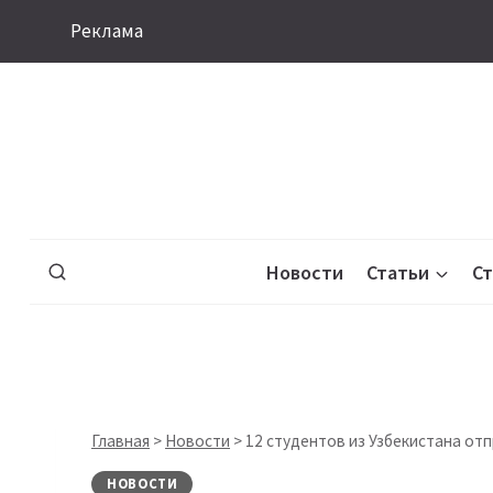
Перейти
Реклама
к
содержимому
Новости
Статьи
С
Главная
>
Новости
>
12 студентов из Узбекистана от
НОВОСТИ