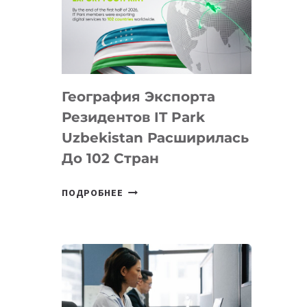
ПРЕДМЕТЫ
ПО
ИСКУССТВЕННОМУ
ИНТЕЛЛЕКТУ
География Экспорта
Резидентов IT Park
Uzbekistan Расширилась
До 102 Стран
ГЕОГРАФИЯ
ПОДРОБНЕЕ
ЭКСПОРТА
РЕЗИДЕНТОВ
IT
PARK
UZBEKISTAN
РАСШИРИЛАСЬ