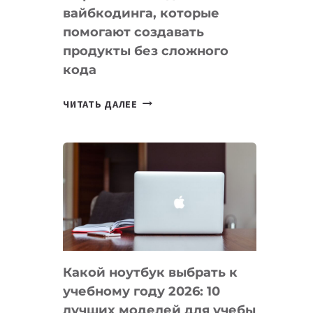
вайбкодинга, которые
помогают создавать
продукты без сложного
кода
7
ЧИТАТЬ ДАЛЕЕ
ПРИЛОЖЕНИЙ
ДЛЯ
ВАЙБКОДИНГА,
КОТОРЫЕ
ПОМОГАЮТ
СОЗДАВАТЬ
ПРОДУКТЫ
БЕЗ
СЛОЖНОГО
Какой ноутбук выбрать к
КОДА
учебному году 2026: 10
лучших моделей для учебы