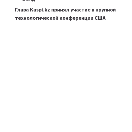
Навигация
Глава Kaspi.kz принял участие в крупной
по
технологической конференции США
записям