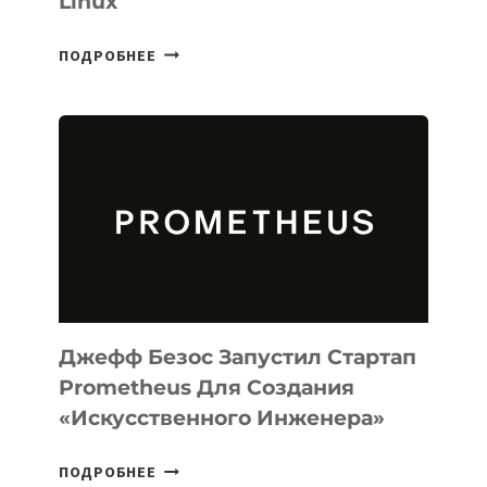
Linux
META
ПОДРОБНЕЕ
ВЫПУСТИЛА
ИИ-
АГЕНТА
MUSE
CODE
ДЛЯ
ПРОГРАММИРОВАНИЯ
НА
MACOS
И
LINUX
Джефф Безос Запустил Стартап
Prometheus Для Создания
«искусственного Инженера»
ДЖЕФФ
ПОДРОБНЕЕ