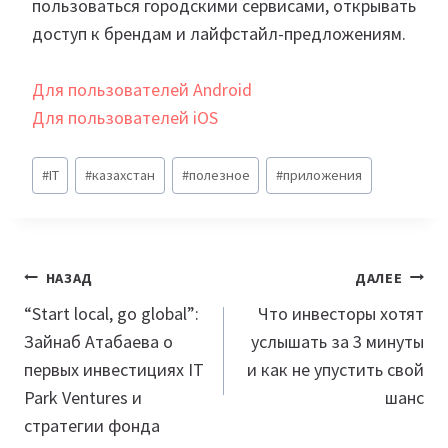
пользоваться городскими сервисами, открывать
доступ к брендам и лайфстайл-предложениям.
Для пользователей Android
Для пользователей iOS
Метки
#
IT
#
казахстан
#
полезное
#
приложения
записи:
Навигация
НАЗАД
ДАЛЕЕ
по
“Start local, go global”:
Что инвесторы хотят
Зайнаб Атабаева о
услышать за 3 минуты
записям
первых инвестициях IT
и как не упустить свой
Park Ventures и
шанс
стратегии фонда