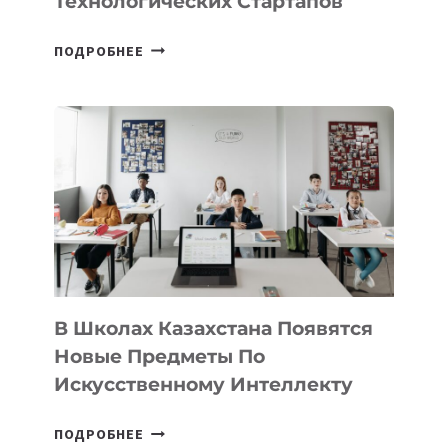
Технологических Стартапов
ОТКРЫТ
ПОДРОБНЕЕ
НАБОР
В
DEAL
VELOCITY
BY
MOST
—
МЕЖДУНАРОДНУЮ
ПРОГРАММУ
ДЛЯ
ТЕХНОЛОГИЧЕСКИХ
В Школах Казахстана Появятся
СТАРТАПОВ
Новые Предметы По
Искусственному Интеллекту
В
ПОДРОБНЕЕ