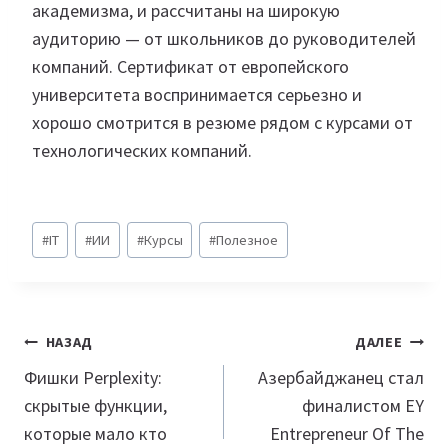
академизма, и рассчитаны на широкую
аудиторию — от школьников до руководителей
компаний. Сертификат от европейского
университета воспринимается серьезно и
хорошо смотрится в резюме рядом с курсами от
технологических компаний.
Метки
#
IT
#
ИИ
#
Курсы
#
Полезное
записи:
Навигация
НАЗАД
ДАЛЕЕ
по
Фишки Perplexity:
Азербайджанец стал
скрытые функции,
финалистом EY
записям
которые мало кто
Entrepreneur Of The