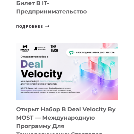
Билет В IT-
Предпринимательство
ОТ
ПОДРОБНЕЕ
ДОЛИНЫ
ДО
АЛМАТЫ:
КАК
AI
YOUTH
CAMP
ДАЛ
30
ПОДРОСТКАМ
БИЛЕТ
Открыт Набор В Deal Velocity By
В
MOST — Международную
IT-
Программу Для
ПРЕДПРИНИМАТЕЛЬСТВО