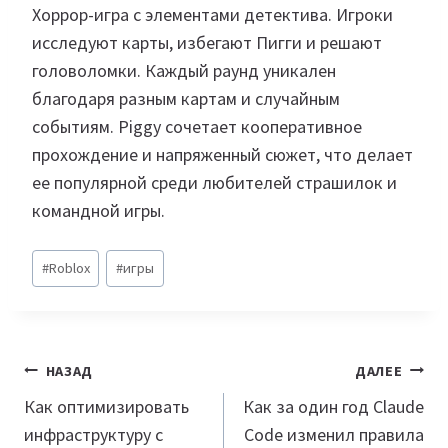
Хоррор-игра с элементами детектива. Игроки
исследуют карты, избегают Пигги и решают
головоломки. Каждый раунд уникален
благодаря разным картам и случайным
событиям. Piggy сочетает кооперативное
прохождение и напряженный сюжет, что делает
ее популярной среди любителей страшилок и
командной игры.
Метки
#
Roblox
#
игры
записи:
Навигация
НАЗАД
ДАЛЕЕ
по
Как оптимизировать
Как за один год Claude
инфраструктуру с
Code изменил правила
записям