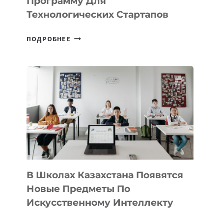
Программу Для
ПРЕДПРИНИМАТЕЛЬСТВО
Технологических Стартапов
ОТКРЫТ
ПОДРОБНЕЕ
НАБОР
В
DEAL
VELOCITY
BY
MOST
—
МЕЖДУНАРОДНУЮ
ПРОГРАММУ
ДЛЯ
ТЕХНОЛОГИЧЕСКИХ
В Школах Казахстана Появятся
СТАРТАПОВ
Новые Предметы По
Искусственному Интеллекту