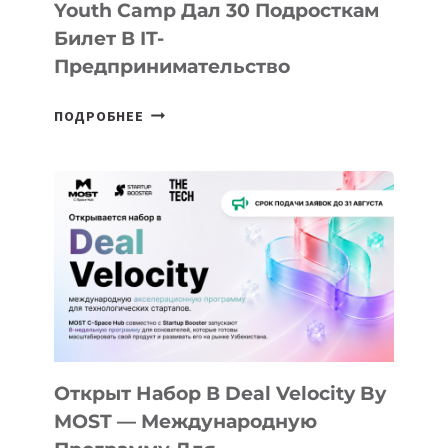
Youth Camp Дал 30 Подросткам
Билет В IT-
Предпринимательство
ОТ
ПОДРОБНЕЕ
ДОЛИНЫ
ДО
АЛМАТЫ:
КАК
AI
YOUTH
CAMP
ДАЛ
30
ПОДРОСТКАМ
БИЛЕТ
Открыт Набор В Deal Velocity By
В
MOST — Международную
IT-