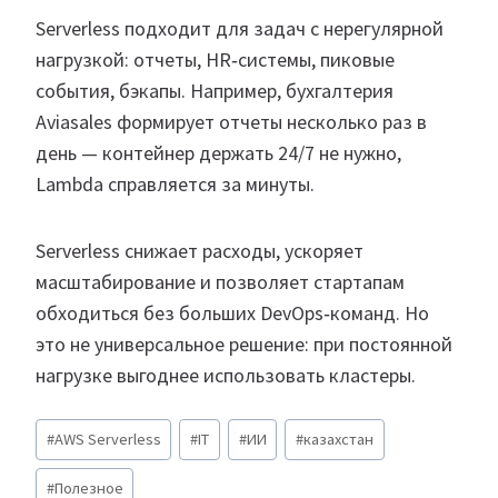
Serverless подходит для задач с нерегулярной
нагрузкой: отчеты, HR‑системы, пиковые
события, бэкапы. Например, бухгалтерия
Aviasales формирует отчеты несколько раз в
день — контейнер держать 24/7 не нужно,
Lambda справляется за минуты.
Serverless снижает расходы, ускоряет
масштабирование и позволяет стартапам
обходиться без больших DevOps‑команд. Но
это не универсальное решение: при постоянной
нагрузке выгоднее использовать кластеры.
Метки
#
AWS Serverless
#
IT
#
ИИ
#
казахстан
записи:
#
Полезное