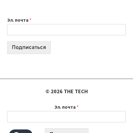
ДЛЯ
ВАЙБКОДИНГА,
Эл. почта
*
КОТОРЫЕ
ПОМОГАЮТ
СОЗДАВАТЬ
ПРОДУКТЫ
Подписаться
БЕЗ
СЛОЖНОГО
КОДА
© 2026 THE TECH
Эл. почта
*