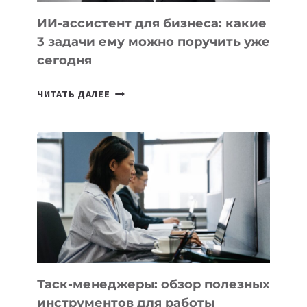
ИИ-ассистент для бизнеса: какие
3 задачи ему можно поручить уже
сегодня
ИИ-
ЧИТАТЬ ДАЛЕЕ
АССИСТЕНТ
ДЛЯ
БИЗНЕСА:
КАКИЕ
3
ЗАДАЧИ
ЕМУ
МОЖНО
ПОРУЧИТЬ
УЖЕ
СЕГОДНЯ
Таск-менеджеры: обзор полезных
инструментов для работы