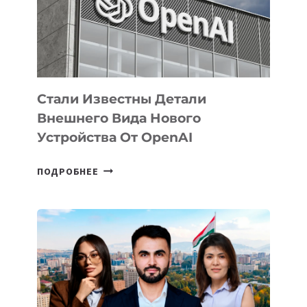
РАЗВИТИЮ
ЭКОСИСТЕМЫ
ИСКУССТВЕННОГО
ИНТЕЛЛЕКТА
Стали Известны Детали
Внешнего Вида Нового
Устройства От OpenAI
СТАЛИ
ПОДРОБНЕЕ
ИЗВЕСТНЫ
ДЕТАЛИ
ВНЕШНЕГО
ВИДА
НОВОГО
УСТРОЙСТВА
ОТ
OPENAI