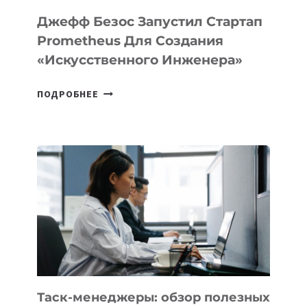
LINUX
Джефф Безос Запустил Стартап
Prometheus Для Создания
«искусственного Инженера»
ДЖЕФФ
ПОДРОБНЕЕ
БЕЗОС
ЗАПУСТИЛ
СТАРТАП
PROMETHEUS
ДЛЯ
СОЗДАНИЯ
«ИСКУССТВЕННОГО
ИНЖЕНЕРА»
Таск-менеджеры: обзор полезных