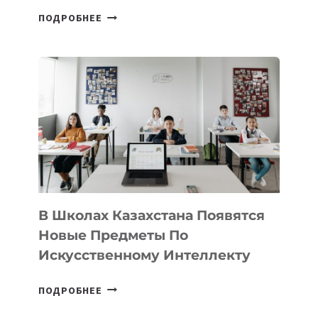
ОТКРЫТ
ПОДРОБНЕЕ
НАБОР
В
DEAL
VELOCITY
BY
MOST
—
МЕЖДУНАРОДНУЮ
ПРОГРАММУ
ДЛЯ
ТЕХНОЛОГИЧЕСКИХ
В Школах Казахстана Появятся
СТАРТАПОВ
Новые Предметы По
Искусственному Интеллекту
В
ПОДРОБНЕЕ
ШКОЛАХ