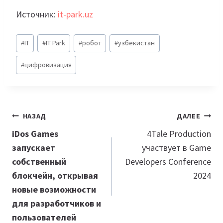
Источник:
it-park.uz
Метки
#
IT
#
IT Park
#
робот
#
узбекистан
записи:
#
цифровизация
Навигация
НАЗАД
ДАЛЕЕ
по
iDos Games
4Tale Production
запускает
участвует в Game
записям
собственный
Developers Conference
блокчейн, открывая
2024
новые возможности
для разработчиков и
пользователей