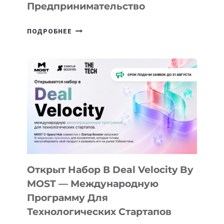
Предпринимательство
ОТ
ПОДРОБНЕЕ
ДОЛИНЫ
ДО
АЛМАТЫ:
КАК
AI
YOUTH
CAMP
ДАЛ
30
ПОДРОСТКАМ
БИЛЕТ
Открыт Набор В Deal Velocity By
В
MOST — Международную
IT-
Программу Для
ПРЕДПРИНИМАТЕЛЬСТВО
Технологических Стартапов