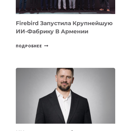
ОЛИМПИАДЕ
ПО
ИИ
Firebird Запустила Крупнейшую
ИИ-Фабрику В Армении
FIREBIRD
ПОДРОБНЕЕ
ЗАПУСТИЛА
КРУПНЕЙШУЮ
ИИ-
ФАБРИКУ
В
АРМЕНИИ