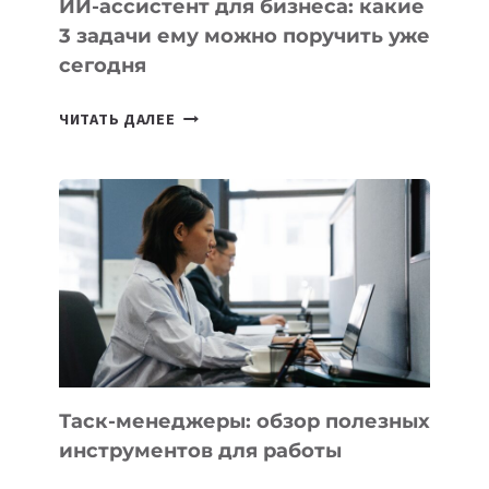
ИИ-ассистент для бизнеса: какие
3 задачи ему можно поручить уже
сегодня
ИИ-
ЧИТАТЬ ДАЛЕЕ
АССИСТЕНТ
ДЛЯ
БИЗНЕСА:
КАКИЕ
3
ЗАДАЧИ
ЕМУ
МОЖНО
ПОРУЧИТЬ
УЖЕ
СЕГОДНЯ
Таск-менеджеры: обзор полезных
инструментов для работы