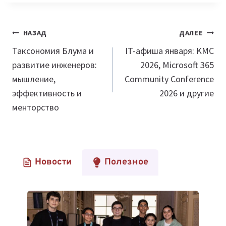
Навигация
НАЗАД
ДАЛЕЕ
по
Таксономия Блума и
IT-афиша января: KMC
развитие инженеров:
2026, Microsoft 365
записям
мышление,
Community Conference
эффективность и
2026 и другие
менторство
Новости
Полезное