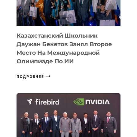
НА
МЕЖДУНАРОДНОЙ
ОЛИМПИАДЕ
ПО
ИИ
Казахстанский Школьник
Даужан Бекетов Занял Второе
Место На Международной
Олимпиаде По ИИ
КАЗАХСТАНСКИЙ
ПОДРОБНЕЕ
ШКОЛЬНИК
ДАУЖАН
БЕКЕТОВ
ЗАНЯЛ
ВТОРОЕ
МЕСТО
НА
МЕЖДУНАРОДНОЙ