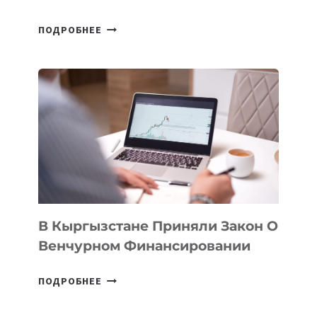
В
ПОДРОБНЕЕ
УЗБЕКИСТАНЕ
ПРОЙДЕТ
ПЕРВЫЙ
SILK
ROAD
FINANCE
&
TECHNOLOGY
FORUM
В Кыргызстане Приняли Закон О
Венчурном Финансировании
В
ПОДРОБНЕЕ
КЫРГЫЗСТАНЕ
ПРИНЯЛИ