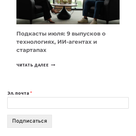
10
ЛУЧШИХ
МОДЕЛЕЙ
ДЛЯ
УЧЕБЫ
Подкасты июля: 9 выпусков о
технологиях, ИИ-агентах и
стартапах
ПОДКАСТЫ
ЧИТАТЬ ДАЛЕЕ
ИЮЛЯ:
9
ВЫПУСКОВ
Эл. почта
*
О
ТЕХНОЛОГИЯХ,
ИИ-
АГЕНТАХ
Подписаться
И
СТАРТАПАХ