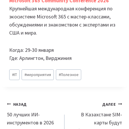
Microsoft 365 Community Conference 2026
Крупнейшая международная конференция по
экосистеме Microsoft 365 с мастер-классами,
обсуждениями и знакомством с экспертами из
США и мира.
Когда: 29-30 января
Где: Арлингтон, Вирджиния
Метки
#
IT
#
мероприятия
#
Полезное
записи:
Навигация
НАЗАД
ДАЛЕЕ
по
50 лучших ИИ-
В Казахстане SIM-
инструментов в 2026
карты будут
записям