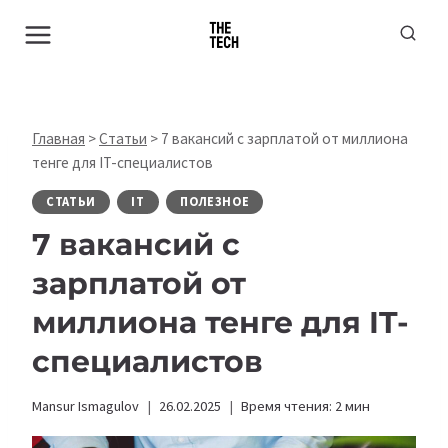
Перейти
к
содержимому
Главная
>
Статьи
>
7 вакансий с зарплатой от миллиона
тенге для IT-специалистов
СТАТЬИ
IT
ПОЛЕЗНОЕ
7 вакансий с
зарплатой от
миллиона тенге для IT-
специалистов
Mansur Ismagulov
26.02.2025
Время чтения:
2
мин