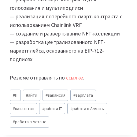
голосования и мультиподписи
— реализация лотерейного смарт-контракта с
использованием Chainlink VRF
— создание и развертывание NFT-коллекции
— разработка централизованного NFT-
маркетплейса, основанного на EIP-712-
подписях.
Резюме отправлять по
ссылке
.
Метки
#
IT
#
айти
#
вакансия
#
зарплата
записи:
#
казахстан
#
работа IT
#
работа в Алматы
#
работа в Астане