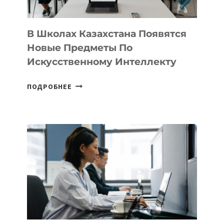
ПРОГРАММУ
ДЛЯ
ТЕХНОЛОГИЧЕСКИХ
В Школах Казахстана Появятся
СТАРТАПОВ
Новые Предметы По
Искусственному Интеллекту
В
ПОДРОБНЕЕ
ШКОЛАХ
КАЗАХСТАНА
ПОЯВЯТСЯ
НОВЫЕ
ПРЕДМЕТЫ
ПО
ИСКУССТВЕННОМУ
ИНТЕЛЛЕКТУ