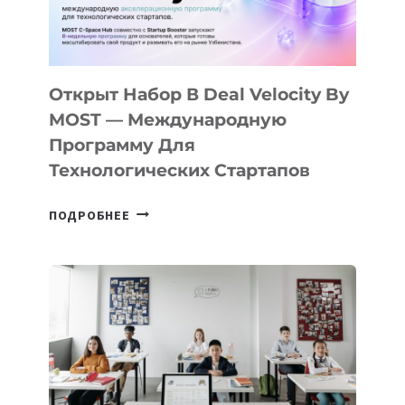
ДАЛ
30
ПОДРОСТКАМ
БИЛЕТ
Открыт Набор В Deal Velocity By
В
MOST — Международную
IT-
Программу Для
ПРЕДПРИНИМАТЕЛЬСТВО
Технологических Стартапов
ОТКРЫТ
ПОДРОБНЕЕ
НАБОР
В
DEAL
VELOCITY
BY
MOST
—
МЕЖДУНАРОДНУЮ