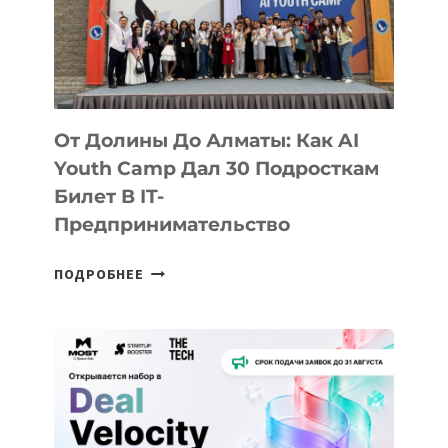
От Долины До Алматы: Как AI
Youth Camp Дал 30 Подросткам
Билет В IT-
Предпринимательство
ОТ
ПОДРОБНЕЕ
ДОЛИНЫ
ДО
АЛМАТЫ:
КАК
AI
YOUTH
CAMP