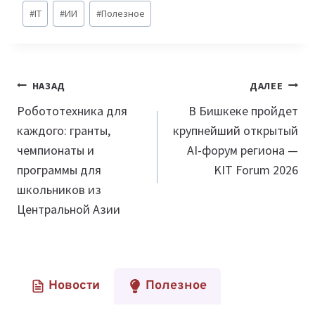
Метки
#
IT
#
ИИ
#
Полезное
записи:
Навигация
НАЗАД
ДАЛЕЕ
по
Робототехника для
В Бишкеке пройдет
каждого: гранты,
крупнейший открытый
записям
чемпионаты и
AI-форум региона —
программы для
KIT Forum 2026
школьников из
Центральной Азии
Новости
Полезное