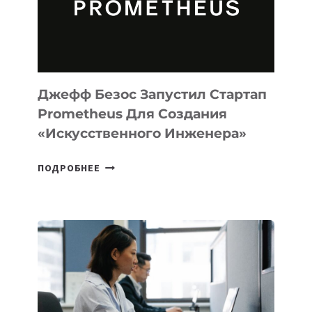
ДЛЯ
ПРОГРАММИРОВАНИЯ
НА
MACOS
И
LINUX
Джефф Безос Запустил Стартап
Prometheus Для Создания
«искусственного Инженера»
ДЖЕФФ
ПОДРОБНЕЕ
БЕЗОС
ЗАПУСТИЛ
СТАРТАП
PROMETHEUS
ДЛЯ
СОЗДАНИЯ
«ИСКУССТВЕННОГО
ИНЖЕНЕРА»