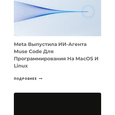
BÖRÜ
НА
SIGGRAPH
2026
Meta Выпустила ИИ-Агента
Muse Code Для
Программирования На MacOS И
Linux
META
ПОДРОБНЕЕ
ВЫПУСТИЛА
ИИ-
АГЕНТА
MUSE
CODE