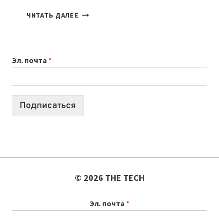
КАКОЙ
ЧИТАТЬ ДАЛЕЕ
НОУТБУК
ВЫБРАТЬ
К
Эл. почта
*
УЧЕБНОМУ
ГОДУ
2026:
10
Подписаться
ЛУЧШИХ
МОДЕЛЕЙ
ДЛЯ
УЧЕБЫ
© 2026 THE TECH
Эл. почта
*