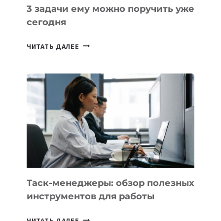
3 задачи ему можно поручить уже
сегодня
ИИ-
ЧИТАТЬ ДАЛЕЕ
АССИСТЕНТ
ДЛЯ
БИЗНЕСА:
КАКИЕ
3
ЗАДАЧИ
ЕМУ
МОЖНО
ПОРУЧИТЬ
УЖЕ
СЕГОДНЯ
Таск-менеджеры: обзор полезных
инструментов для работы
ТАСК-
ЧИТАТЬ ДАЛЕЕ