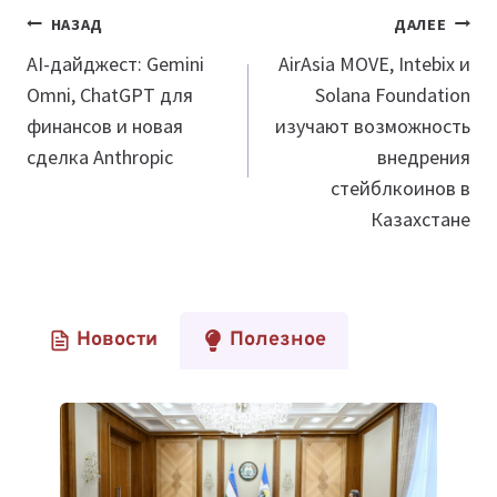
Навигация
НАЗАД
ДАЛЕЕ
по
AI-дайджест: Gemini
AirAsia MOVE, Intebix и
Omni, ChatGPT для
Solana Foundation
записям
финансов и новая
изучают возможность
сделка Anthropic
внедрения
стейблкоинов в
Казахстане
Новости
Полезное