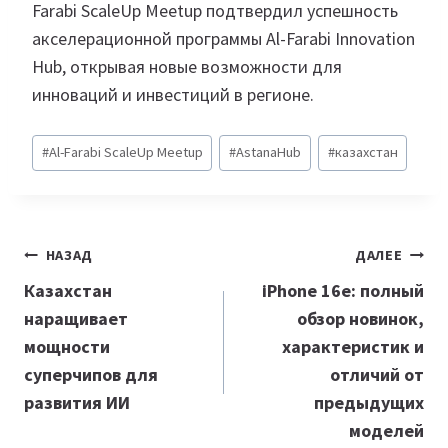
Farabi ScaleUp Meetup подтвердил успешность
акселерационной программы Al-Farabi Innovation
Hub, открывая новые возможности для
инноваций и инвестиций в регионе.
Метки
#
Al-Farabi ScaleUp Meetup
#
AstanaHub
#
казахстан
записи:
Навигация
НАЗАД
ДАЛЕЕ
по
Казахстан
iPhone 16е: полный
наращивает
обзор новинок,
записям
мощности
характеристик и
суперчипов для
отличий от
развития ИИ
предыдущих
моделей