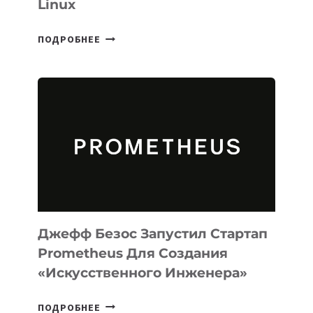
Linux
META
ПОДРОБНЕЕ
ВЫПУСТИЛА
ИИ-
АГЕНТА
MUSE
CODE
ДЛЯ
ПРОГРАММИРОВАНИЯ
НА
MACOS
И
LINUX
Джефф Безос Запустил Стартап
Prometheus Для Создания
«искусственного Инженера»
ДЖЕФФ
ПОДРОБНЕЕ