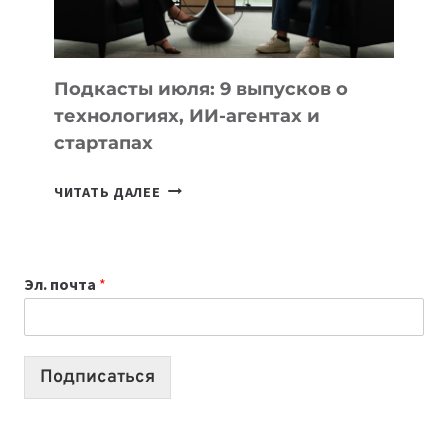
ЛУЧШИХ
МОДЕЛЕЙ
ДЛЯ
УЧЕБЫ
Подкасты июля: 9 выпусков о
технологиях, ИИ-агентах и
стартапах
ПОДКАСТЫ
ЧИТАТЬ ДАЛЕЕ
ИЮЛЯ:
9
ВЫПУСКОВ
Эл. почта
*
О
ТЕХНОЛОГИЯХ,
ИИ-
АГЕНТАХ
Подписаться
И
СТАРТАПАХ