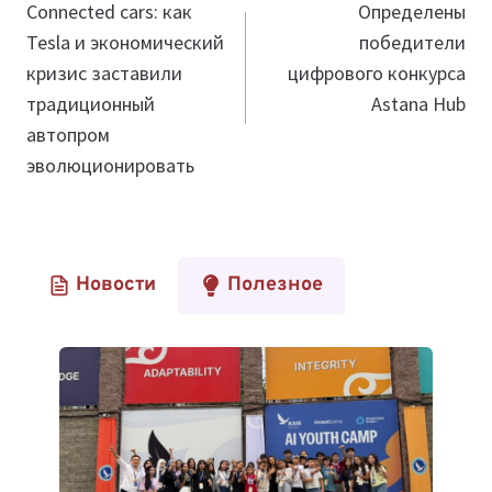
автопром
эволюционировать
Новости
Полезное
От Долины До Алматы: Как AI
Youth Camp Дал 30 Подросткам