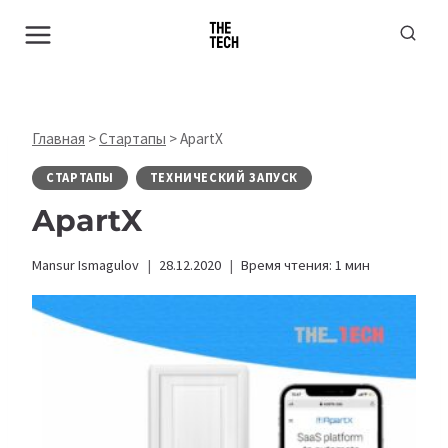
Перейти
к
содержимому
Главная
>
Стартапы
>
ApartX
СТАРТАПЫ
ТЕХНИЧЕСКИЙ ЗАПУСК
ApartX
Mansur Ismagulov
28.12.2020
Время чтения:
1
мин