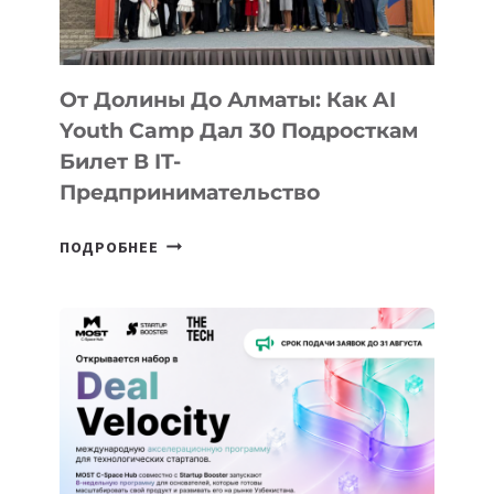
Билет В IT-
Предпринимательство
ОТ
ПОДРОБНЕЕ
ДОЛИНЫ
ДО
АЛМАТЫ:
КАК
AI
YOUTH
CAMP
ДАЛ
30
ПОДРОСТКАМ
БИЛЕТ
Открыт Набор В Deal Velocity By
В
MOST — Международную
IT-
Программу Для
ПРЕДПРИНИМАТЕЛЬСТВО