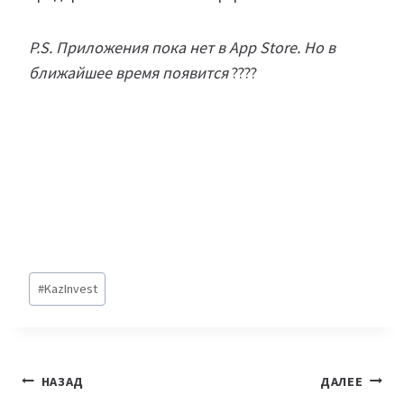
P.S. Приложения пока нет в App Store. Но в
ближайшее время появится
????
Метки
#
KazInvest
записи:
Навигация
НАЗАД
ДАЛЕЕ
по
Connected cars: как
Определены
Tesla и экономический
победители
записям
кризис заставили
цифрового конкурса
традиционный
Astana Hub