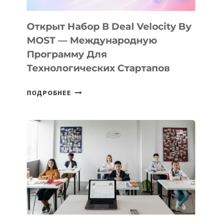
Технологических Стартапов
ОТКРЫТ
ПОДРОБНЕЕ
НАБОР
В
DEAL
VELOCITY
BY
MOST
—
МЕЖДУНАРОДНУЮ
ПРОГРАММУ
ДЛЯ
ТЕХНОЛОГИЧЕСКИХ
В Школах Казахстана Появятся
СТАРТАПОВ
Новые Предметы По
Искусственному Интеллекту
В