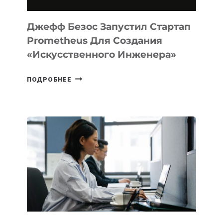
И
LINUX
Джефф Безос Запустил Стартап
Prometheus Для Создания
«искусственного Инженера»
ДЖЕФФ
ПОДРОБНЕЕ
БЕЗОС
ЗАПУСТИЛ
СТАРТАП
PROMETHEUS
ДЛЯ
СОЗДАНИЯ
«ИСКУССТВЕННОГО
ИНЖЕНЕРА»