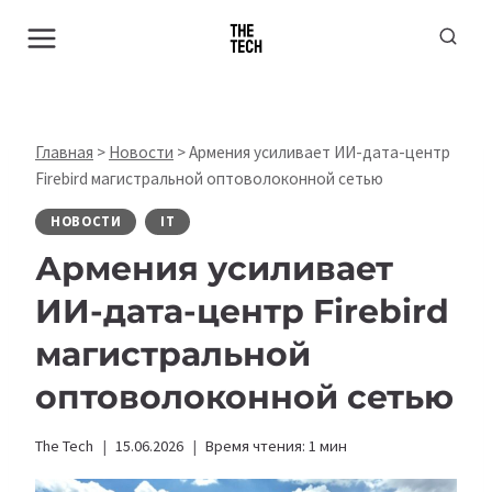
Перейти
к
содержимому
Главная
>
Новости
>
Армения усиливает ИИ-дата-центр
Firebird магистральной оптоволоконной сетью
НОВОСТИ
IT
Армения усиливает
ИИ-дата-центр Firebird
магистральной
оптоволоконной сетью
The Tech
15.06.2026
Время чтения:
1
мин