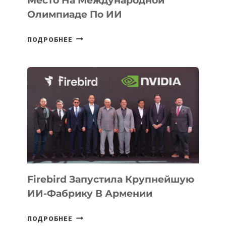
Место На Международной
Олимпиаде По ИИ
КАЗАХСТАНСКИЙ
ПОДРОБНЕЕ
ШКОЛЬНИК
ДАУЖАН
БЕКЕТОВ
ЗАНЯЛ
ВТОРОЕ
МЕСТО
НА
МЕЖДУНАРОДНОЙ
ОЛИМПИАДЕ
ПО
ИИ
Firebird Запустила Крупнейшую
ИИ-Фабрику В Армении
FIREBIRD
ПОДРОБНЕЕ