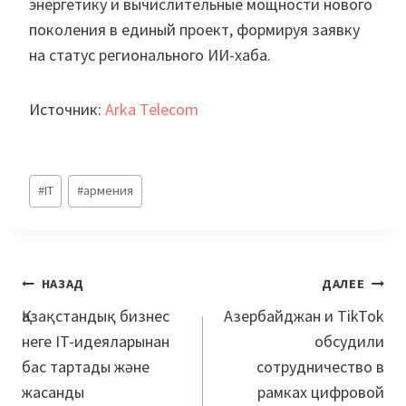
энергетику и вычислительные мощности нового
поколения в единый проект, формируя заявку
на статус регионального ИИ-хаба.
Источник:
Arka Telecom
Метки
#
IT
#
армения
записи:
Навигация
НАЗАД
ДАЛЕЕ
по
Қазақстандық бизнес
Азербайджан и TikTok
неге IT-идеяларынан
обсудили
записям
бас тартады және
сотрудничество в
жасанды
рамках цифровой