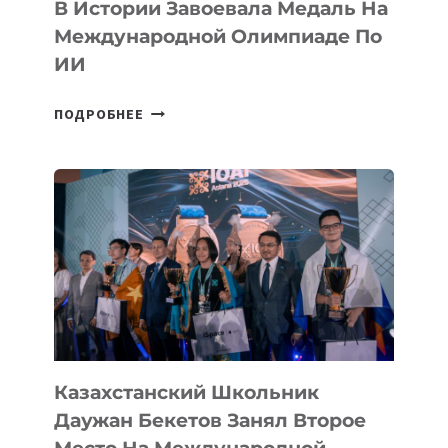
В Истории Завоевала Медаль На
Международной Олимпиаде По
ИИ
СБОРНАЯ
ПОДРОБНЕЕ
ТАДЖИКИСТАНА
ВПЕРВЫЕ
В
ИСТОРИИ
ЗАВОЕВАЛА
МЕДАЛЬ
НА
МЕЖДУНАРОДНОЙ
ОЛИМПИАДЕ
ПО
ИИ
Казахстанский Школьник
Даужан Бекетов Занял Второе