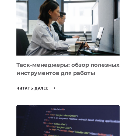
БИЗНЕСА:
КАКИЕ
3
ЗАДАЧИ
ЕМУ
МОЖНО
ПОРУЧИТЬ
УЖЕ
СЕГОДНЯ
Таск-менеджеры: обзор полезных
инструментов для работы
ТАСК-
ЧИТАТЬ ДАЛЕЕ
МЕНЕДЖЕРЫ:
ОБЗОР
ПОЛЕЗНЫХ
ИНСТРУМЕНТОВ
ДЛЯ
РАБОТЫ